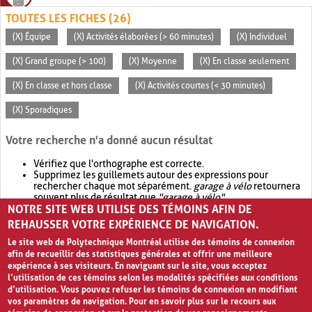
TOUTES LES FICHES (26)
(X) Équipe
(X) Activités élaborées (> 60 minutes)
(X) Individuel
(X) Grand groupe (> 100)
(X) Moyenne
(X) En classe seulement
(X) En classe et hors classe
(X) Activités courtes (< 30 minutes)
(X) Sporadiques
Votre recherche n'a donné aucun résultat
Vérifiez que l'orthographe est correcte.
Supprimez les guillemets autour des expressions pour
rechercher chaque mot séparément.
garage à vélo
retournera
souvent plus de résultat que
"garage à vélo"
.
NOTRE SITE WEB UTILISE DES TÉMOINS AFIN DE
Envisagez d'élargir votre recherche avec
OR
.
garage OR vélo
retournera souvent plus de résultat que
garage à vélo
.
REHAUSSER VOTRE EXPÉRIENCE DE NAVIGATION.
Le site web de Polytechnique Montréal utilise des témoins de connexion
afin de recueillir des statistiques générales et offrir une meilleure
expérience à ses visiteurs. En naviguant sur le site, vous acceptez
l’utilisation de ces témoins selon les modalités spécifiées aux conditions
d’utilisation. Vous pouvez refuser les témoins de connexion en modifiant
vos paramètres de navigation. Pour en savoir plus sur le recours aux