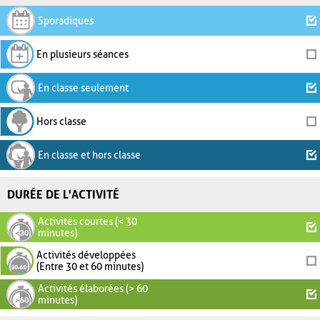
Sporadiques
En plusieurs séances
En classe seulement
Hors classe
En classe et hors classe
DURÉE DE L'ACTIVITÉ
Activités courtes (< 30
minutes)
Activités développées
(Entre 30 et 60 minutes)
Activités élaborées (> 60
minutes)