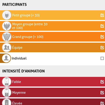
PARTICIPANTS
Petit groupe (< 30)
Moyen groupe (entre 30
et 100)
Grand groupe (> 100)
Équipe
Individuel
INTENSITÉ D'ANIMATION
Faible
Moyenne
Élevée