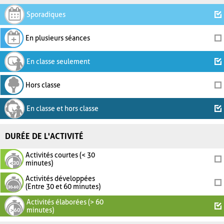
Sporadiques
En plusieurs séances
En classe seulement
Hors classe
En classe et hors classe
DURÉE DE L'ACTIVITÉ
Activités courtes (< 30
minutes)
Activités développées
(Entre 30 et 60 minutes)
Activités élaborées (> 60
minutes)