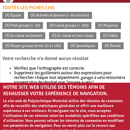
TOUTES LES FICHES (39)
(X) Équipe
(X) Activités élaborées (> 60 minutes)
(X) Petit groupe (< 30)
(X) Grand groupe (> 100)
(X) Moyenne
(X) En classe seulement
(X) En classe et hors classe
(X) Faible
(X) Moyen groupe (entre 30 et 100)
(X) Sporadiques
(X) Élevée
Votre recherche n'a donné aucun résultat
Vérifiez que l'orthographe est correcte.
Supprimez les guillemets autour des expressions pour
rechercher chaque mot séparément.
garage à vélo
retournera
souvent plus de résultat que
"garage à vélo"
.
NOTRE SITE WEB UTILISE DES TÉMOINS AFIN DE
Envisagez d'élargir votre recherche avec
OR
.
garage OR vélo
retournera souvent plus de résultat que
garage à vélo
.
REHAUSSER VOTRE EXPÉRIENCE DE NAVIGATION.
Le site web de Polytechnique Montréal utilise des témoins de connexion
afin de recueillir des statistiques générales et offrir une meilleure
expérience à ses visiteurs. En naviguant sur le site, vous acceptez
l’utilisation de ces témoins selon les modalités spécifiées aux conditions
d’utilisation. Vous pouvez refuser les témoins de connexion en modifiant
vos paramètres de navigation. Pour en savoir plus sur le recours aux