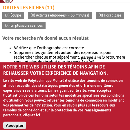
TOUTES LES FICHES (21)
(X) Équipe
(X) Activités élaborées (> 60 minutes)
(X) Hors classe
(X) En plusieurs séances
Votre recherche n'a donné aucun résultat
Vérifiez que l'orthographe est correcte.
Supprimez les guillemets autour des expressions pour
rechercher chaque mot séparément.
garage à vélo
retournera
souvent plus de résultat que
"garage à vélo"
.
NOTRE SITE WEB UTILISE DES TÉMOINS AFIN DE
Envisagez d'élargir votre recherche avec
OR
.
garage OR vélo
retournera souvent plus de résultat que
garage à vélo
.
REHAUSSER VOTRE EXPÉRIENCE DE NAVIGATION.
Le site web de Polytechnique Montréal utilise des témoins de connexion
afin de recueillir des statistiques générales et offrir une meilleure
expérience à ses visiteurs. En naviguant sur le site, vous acceptez
l’utilisation de ces témoins selon les modalités spécifiées aux conditions
d’utilisation. Vous pouvez refuser les témoins de connexion en modifiant
vos paramètres de navigation. Pour en savoir plus sur le recours aux
témoins de connexion et sur la protection de vos renseignements
personnels,
cliquez ici
.
Avis de confidentialité et conditions d’utilisation
Accepter