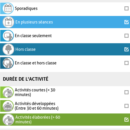
Sporadiques
En plusieurs séances
En classe seulement
Hors classe
En classe et hors classe
DURÉE DE L'ACTIVITÉ
Activités courtes (< 30
minutes)
Activités développées
(Entre 30 et 60 minutes)
Activités élaborées (> 60
minutes)