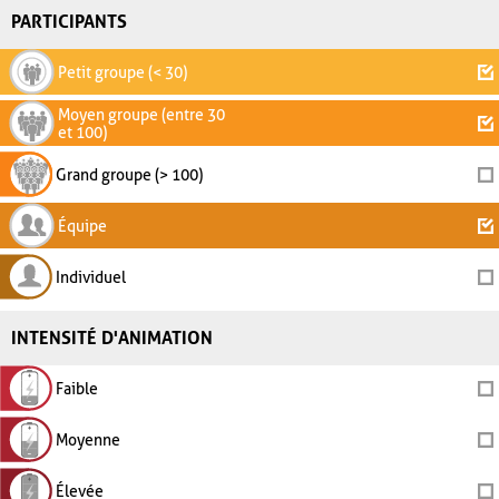
PARTICIPANTS
Petit groupe (< 30)
Moyen groupe (entre 30
et 100)
Grand groupe (> 100)
Équipe
Individuel
INTENSITÉ D'ANIMATION
Faible
Moyenne
Élevée