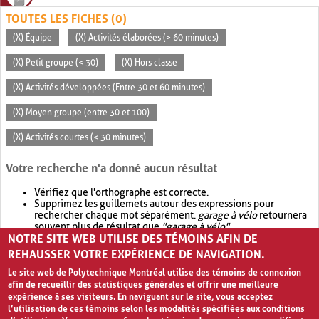
TOUTES LES FICHES (0)
(X) Équipe
(X) Activités élaborées (> 60 minutes)
(X) Petit groupe (< 30)
(X) Hors classe
(X) Activités développées (Entre 30 et 60 minutes)
(X) Moyen groupe (entre 30 et 100)
(X) Activités courtes (< 30 minutes)
Votre recherche n'a donné aucun résultat
Vérifiez que l'orthographe est correcte.
Supprimez les guillemets autour des expressions pour
rechercher chaque mot séparément.
garage à vélo
retournera
souvent plus de résultat que
"garage à vélo"
.
NOTRE SITE WEB UTILISE DES TÉMOINS AFIN DE
Envisagez d'élargir votre recherche avec
OR
.
garage OR vélo
retournera souvent plus de résultat que
garage à vélo
.
REHAUSSER VOTRE EXPÉRIENCE DE NAVIGATION.
Le site web de Polytechnique Montréal utilise des témoins de connexion
afin de recueillir des statistiques générales et offrir une meilleure
expérience à ses visiteurs. En naviguant sur le site, vous acceptez
l’utilisation de ces témoins selon les modalités spécifiées aux conditions