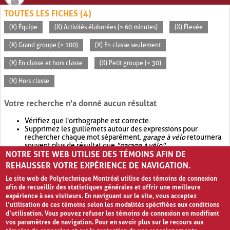
TOUTES LES FICHES (4)
(X) Équipe
(X) Activités élaborées (> 60 minutes)
(X) Élevée
(X) Grand groupe (> 100)
(X) En classe seulement
(X) En classe et hors classe
(X) Petit groupe (< 30)
(X) Hors classe
Votre recherche n'a donné aucun résultat
Vérifiez que l'orthographe est correcte.
Supprimez les guillemets autour des expressions pour
rechercher chaque mot séparément.
garage à vélo
retournera
souvent plus de résultat que
"garage à vélo"
.
NOTRE SITE WEB UTILISE DES TÉMOINS AFIN DE
Envisagez d'élargir votre recherche avec
OR
.
garage OR vélo
retournera souvent plus de résultat que
garage à vélo
.
REHAUSSER VOTRE EXPÉRIENCE DE NAVIGATION.
Le site web de Polytechnique Montréal utilise des témoins de connexion
afin de recueillir des statistiques générales et offrir une meilleure
expérience à ses visiteurs. En naviguant sur le site, vous acceptez
l’utilisation de ces témoins selon les modalités spécifiées aux conditions
d’utilisation. Vous pouvez refuser les témoins de connexion en modifiant
vos paramètres de navigation. Pour en savoir plus sur le recours aux