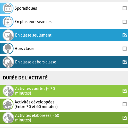
Sporadiques
En plusieurs séances
En classe seulement
Hors classe
En classe et hors classe
DURÉE DE L'ACTIVITÉ
Activités courtes (< 30
minutes)
Activités développées
(Entre 30 et 60 minutes)
Activités élaborées (> 60
minutes)