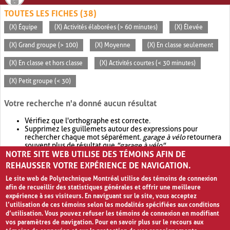
TOUTES LES FICHES (38)
(X) Équipe
(X) Activités élaborées (> 60 minutes)
(X) Élevée
(X) Grand groupe (> 100)
(X) Moyenne
(X) En classe seulement
(X) En classe et hors classe
(X) Activités courtes (< 30 minutes)
(X) Petit groupe (< 30)
Votre recherche n'a donné aucun résultat
Vérifiez que l'orthographe est correcte.
Supprimez les guillemets autour des expressions pour
rechercher chaque mot séparément.
garage à vélo
retournera
souvent plus de résultat que
"garage à vélo"
.
NOTRE SITE WEB UTILISE DES TÉMOINS AFIN DE
Envisagez d'élargir votre recherche avec
OR
.
garage OR vélo
retournera souvent plus de résultat que
garage à vélo
.
REHAUSSER VOTRE EXPÉRIENCE DE NAVIGATION.
Le site web de Polytechnique Montréal utilise des témoins de connexion
afin de recueillir des statistiques générales et offrir une meilleure
expérience à ses visiteurs. En naviguant sur le site, vous acceptez
l’utilisation de ces témoins selon les modalités spécifiées aux conditions
d’utilisation. Vous pouvez refuser les témoins de connexion en modifiant
vos paramètres de navigation. Pour en savoir plus sur le recours aux