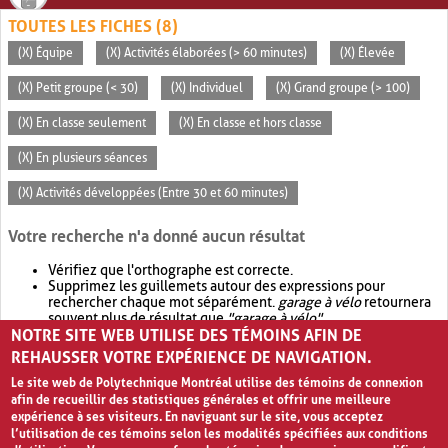
TOUTES LES FICHES (8)
(X) Équipe
(X) Activités élaborées (> 60 minutes)
(X) Élevée
(X) Petit groupe (< 30)
(X) Individuel
(X) Grand groupe (> 100)
(X) En classe seulement
(X) En classe et hors classe
(X) En plusieurs séances
(X) Activités développées (Entre 30 et 60 minutes)
Votre recherche n'a donné aucun résultat
Vérifiez que l'orthographe est correcte.
Supprimez les guillemets autour des expressions pour
rechercher chaque mot séparément.
garage à vélo
retournera
souvent plus de résultat que
"garage à vélo"
.
NOTRE SITE WEB UTILISE DES TÉMOINS AFIN DE
Envisagez d'élargir votre recherche avec
OR
.
garage OR vélo
retournera souvent plus de résultat que
garage à vélo
.
REHAUSSER VOTRE EXPÉRIENCE DE NAVIGATION.
Le site web de Polytechnique Montréal utilise des témoins de connexion
afin de recueillir des statistiques générales et offrir une meilleure
expérience à ses visiteurs. En naviguant sur le site, vous acceptez
l’utilisation de ces témoins selon les modalités spécifiées aux conditions