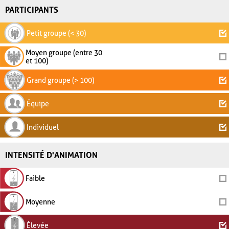
PARTICIPANTS
Petit groupe (< 30)
Moyen groupe (entre 30
et 100)
Grand groupe (> 100)
Équipe
Individuel
INTENSITÉ D'ANIMATION
Faible
Moyenne
Élevée