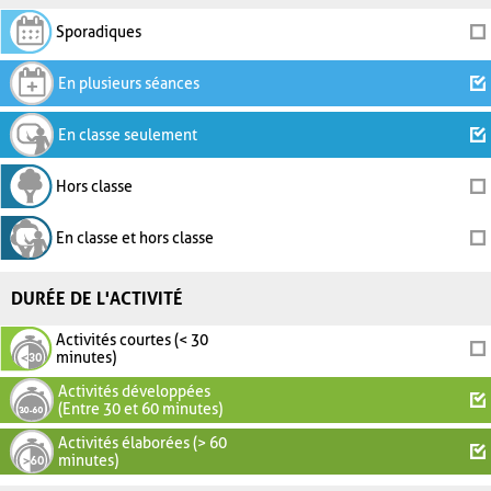
Sporadiques
En plusieurs séances
En classe seulement
Hors classe
En classe et hors classe
DURÉE DE L'ACTIVITÉ
Activités courtes (< 30
minutes)
Activités développées
(Entre 30 et 60 minutes)
Activités élaborées (> 60
minutes)