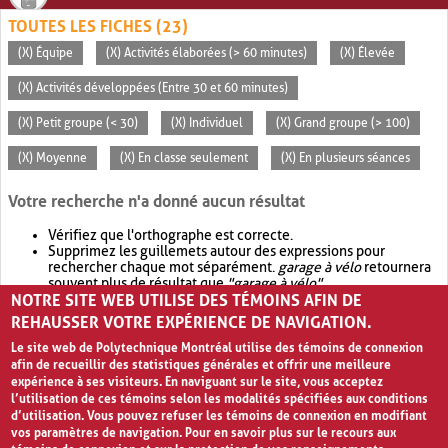
TOUTES LES FICHES (23)
(X) Équipe
(X) Activités élaborées (> 60 minutes)
(X) Élevée
(X) Activités développées (Entre 30 et 60 minutes)
(X) Petit groupe (< 30)
(X) Individuel
(X) Grand groupe (> 100)
(X) Moyenne
(X) En classe seulement
(X) En plusieurs séances
Votre recherche n'a donné aucun résultat
Vérifiez que l'orthographe est correcte.
Supprimez les guillemets autour des expressions pour
rechercher chaque mot séparément.
garage à vélo
retournera
souvent plus de résultat que
"garage à vélo"
.
NOTRE SITE WEB UTILISE DES TÉMOINS AFIN DE
Envisagez d'élargir votre recherche avec
OR
.
garage OR vélo
retournera souvent plus de résultat que
garage à vélo
.
REHAUSSER VOTRE EXPÉRIENCE DE NAVIGATION.
Le site web de Polytechnique Montréal utilise des témoins de connexion
afin de recueillir des statistiques générales et offrir une meilleure
expérience à ses visiteurs. En naviguant sur le site, vous acceptez
l’utilisation de ces témoins selon les modalités spécifiées aux conditions
d’utilisation. Vous pouvez refuser les témoins de connexion en modifiant
vos paramètres de navigation. Pour en savoir plus sur le recours aux