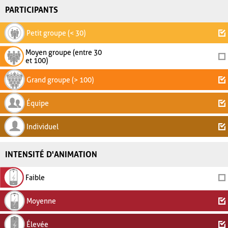
PARTICIPANTS
Petit groupe (< 30)
Moyen groupe (entre 30
et 100)
Grand groupe (> 100)
Équipe
Individuel
INTENSITÉ D'ANIMATION
Faible
Moyenne
Élevée