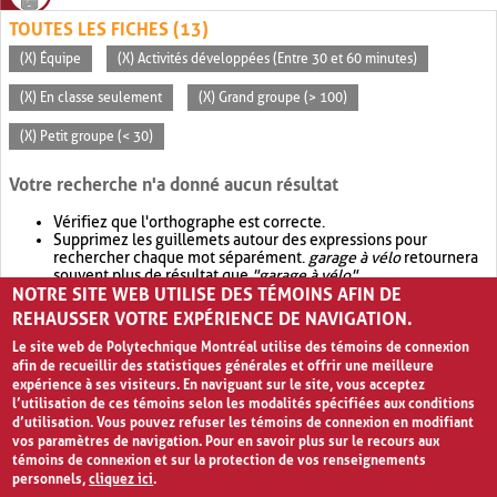
TOUTES LES FICHES (13)
(X) Équipe
(X) Activités développées (Entre 30 et 60 minutes)
(X) En classe seulement
(X) Grand groupe (> 100)
(X) Petit groupe (< 30)
Votre recherche n'a donné aucun résultat
Vérifiez que l'orthographe est correcte.
Supprimez les guillemets autour des expressions pour
rechercher chaque mot séparément.
garage à vélo
retournera
souvent plus de résultat que
"garage à vélo"
.
NOTRE SITE WEB UTILISE DES TÉMOINS AFIN DE
Envisagez d'élargir votre recherche avec
OR
.
garage OR vélo
retournera souvent plus de résultat que
garage à vélo
.
REHAUSSER VOTRE EXPÉRIENCE DE NAVIGATION.
Le site web de Polytechnique Montréal utilise des témoins de connexion
afin de recueillir des statistiques générales et offrir une meilleure
expérience à ses visiteurs. En naviguant sur le site, vous acceptez
l’utilisation de ces témoins selon les modalités spécifiées aux conditions
d’utilisation. Vous pouvez refuser les témoins de connexion en modifiant
vos paramètres de navigation. Pour en savoir plus sur le recours aux
témoins de connexion et sur la protection de vos renseignements
personnels,
cliquez ici
.
Avis de confidentialité et conditions d’utilisation