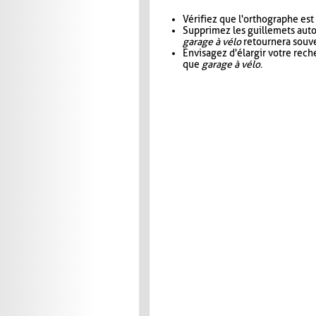
Vérifiez que l'orthographe est
Supprimez les guillemets aut
garage à vélo
retournera souve
Envisagez d'élargir votre rec
que
garage à vélo
.