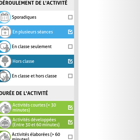
DÉROULEMENT DE L'ACTIVITÉ
Sporadiques
En plusieurs séances
En classe seulement
Hors classe
En classe et hors classe
DURÉE DE L'ACTIVITÉ
Activités courtes (< 30
minutes)
Activités développées
(Entre 30 et 60 minutes)
Activités élaborées (> 60
minutes)