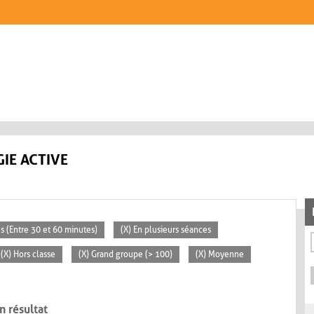
IE ACTIVE
s (Entre 30 et 60 minutes)
(X) En plusieurs séances
(X) Hors classe
(X) Grand groupe (> 100)
(X) Moyenne
n résultat