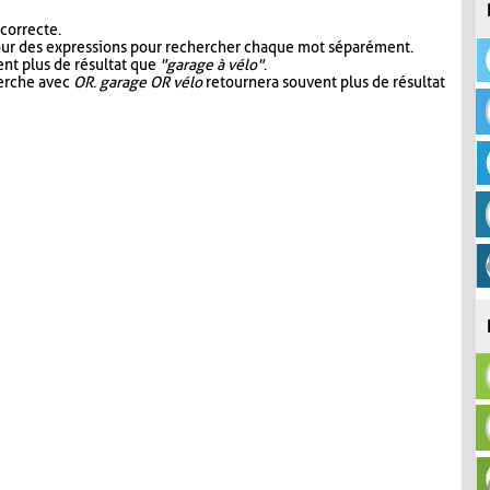
 correcte.
our des expressions pour rechercher chaque mot séparément.
nt plus de résultat que
"garage à vélo"
.
herche avec
OR
.
garage OR vélo
retournera souvent plus de résultat