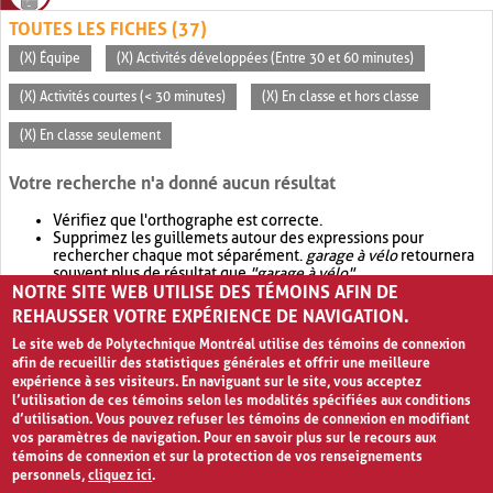
TOUTES LES FICHES (37)
(X) Équipe
(X) Activités développées (Entre 30 et 60 minutes)
(X) Activités courtes (< 30 minutes)
(X) En classe et hors classe
(X) En classe seulement
Votre recherche n'a donné aucun résultat
Vérifiez que l'orthographe est correcte.
Supprimez les guillemets autour des expressions pour
rechercher chaque mot séparément.
garage à vélo
retournera
souvent plus de résultat que
"garage à vélo"
.
NOTRE SITE WEB UTILISE DES TÉMOINS AFIN DE
Envisagez d'élargir votre recherche avec
OR
.
garage OR vélo
retournera souvent plus de résultat que
garage à vélo
.
REHAUSSER VOTRE EXPÉRIENCE DE NAVIGATION.
Le site web de Polytechnique Montréal utilise des témoins de connexion
afin de recueillir des statistiques générales et offrir une meilleure
expérience à ses visiteurs. En naviguant sur le site, vous acceptez
l’utilisation de ces témoins selon les modalités spécifiées aux conditions
d’utilisation. Vous pouvez refuser les témoins de connexion en modifiant
vos paramètres de navigation. Pour en savoir plus sur le recours aux
témoins de connexion et sur la protection de vos renseignements
personnels,
cliquez ici
.
Avis de confidentialité et conditions d’utilisation