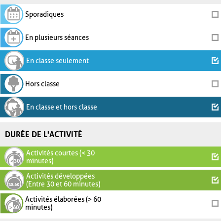
Sporadiques
En plusieurs séances
En classe seulement
Hors classe
En classe et hors classe
DURÉE DE L'ACTIVITÉ
Activités courtes (< 30
minutes)
Activités développées
(Entre 30 et 60 minutes)
Activités élaborées (> 60
minutes)