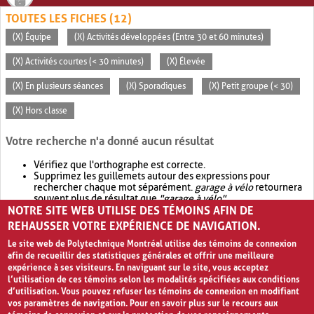
TOUTES LES FICHES (12)
(X) Équipe
(X) Activités développées (Entre 30 et 60 minutes)
(X) Activités courtes (< 30 minutes)
(X) Élevée
(X) En plusieurs séances
(X) Sporadiques
(X) Petit groupe (< 30)
(X) Hors classe
Votre recherche n'a donné aucun résultat
Vérifiez que l'orthographe est correcte.
Supprimez les guillemets autour des expressions pour
rechercher chaque mot séparément.
garage à vélo
retournera
souvent plus de résultat que
"garage à vélo"
.
NOTRE SITE WEB UTILISE DES TÉMOINS AFIN DE
Envisagez d'élargir votre recherche avec
OR
.
garage OR vélo
retournera souvent plus de résultat que
garage à vélo
.
REHAUSSER VOTRE EXPÉRIENCE DE NAVIGATION.
Le site web de Polytechnique Montréal utilise des témoins de connexion
afin de recueillir des statistiques générales et offrir une meilleure
expérience à ses visiteurs. En naviguant sur le site, vous acceptez
l’utilisation de ces témoins selon les modalités spécifiées aux conditions
d’utilisation. Vous pouvez refuser les témoins de connexion en modifiant
vos paramètres de navigation. Pour en savoir plus sur le recours aux