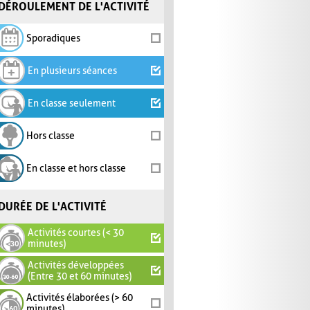
DÉROULEMENT DE L'ACTIVITÉ
Sporadiques
En plusieurs séances
En classe seulement
Hors classe
En classe et hors classe
DURÉE DE L'ACTIVITÉ
Activités courtes (< 30
minutes)
Activités développées
(Entre 30 et 60 minutes)
Activités élaborées (> 60
minutes)