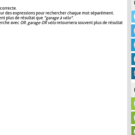
 correcte.
our des expressions pour rechercher chaque mot séparément.
nt plus de résultat que
"garage à vélo"
.
herche avec
OR
.
garage OR vélo
retournera souvent plus de résultat