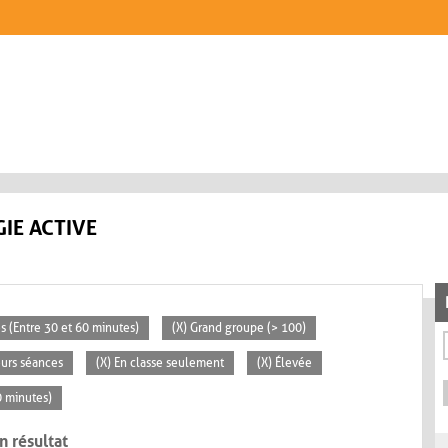
IE ACTIVE
s (Entre 30 et 60 minutes)
(X) Grand groupe (> 100)
eurs séances
(X) En classe seulement
(X) Élevée
30 minutes)
n résultat