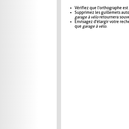
Vérifiez que l'orthographe est
Supprimez les guillemets aut
garage à vélo
retournera souve
Envisagez d'élargir votre rec
que
garage à vélo
.