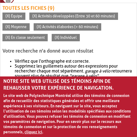
TOUTES LES FICHES (9)
(X) Équipe
(X) Activités développées (Entre 30 et 60 minutes)
(X) Moyenne
(X) Activités élaborées (> 60 minutes)
(X) En classe seulement
(X) Individuel
Votre recherche n'a donné aucun résultat
Vérifiez que l'orthographe est correcte.
Supprimez les guillemets autour des expressions pour
rechercher chaque mot séparément.
garage à vélo
retournera
souvent plus de résultat que
"garage à vélo"
.
NOTRE SITE WEB UTILISE DES TÉMOINS AFIN DE
Envisagez d'élargir votre recherche avec
OR
.
garage OR vélo
retournera souvent plus de résultat que
garage à vélo
.
REHAUSSER VOTRE EXPÉRIENCE DE NAVIGATION.
Le site web de Polytechnique Montréal utilise des témoins de connexion
afin de recueillir des statistiques générales et offrir une meilleure
expérience à ses visiteurs. En naviguant sur le site, vous acceptez
l’utilisation de ces témoins selon les modalités spécifiées aux conditions
d’utilisation. Vous pouvez refuser les témoins de connexion en modifiant
vos paramètres de navigation. Pour en savoir plus sur le recours aux
témoins de connexion et sur la protection de vos renseignements
personnels,
cliquez ici
.
Avis de confidentialité et conditions d’utilisation