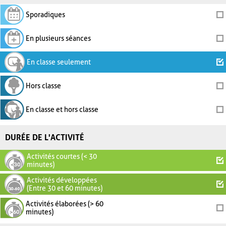
Sporadiques
En plusieurs séances
En classe seulement
Hors classe
En classe et hors classe
DURÉE DE L'ACTIVITÉ
Activités courtes (< 30
minutes)
Activités développées
(Entre 30 et 60 minutes)
Activités élaborées (> 60
minutes)