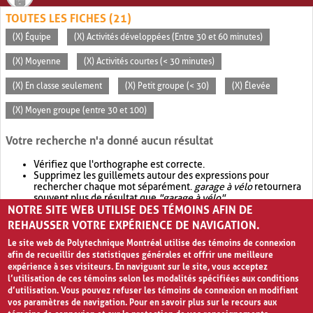
TOUTES LES FICHES (21)
(X) Équipe
(X) Activités développées (Entre 30 et 60 minutes)
(X) Moyenne
(X) Activités courtes (< 30 minutes)
(X) En classe seulement
(X) Petit groupe (< 30)
(X) Élevée
(X) Moyen groupe (entre 30 et 100)
Votre recherche n'a donné aucun résultat
Vérifiez que l'orthographe est correcte.
Supprimez les guillemets autour des expressions pour
rechercher chaque mot séparément.
garage à vélo
retournera
souvent plus de résultat que
"garage à vélo"
.
NOTRE SITE WEB UTILISE DES TÉMOINS AFIN DE
Envisagez d'élargir votre recherche avec
OR
.
garage OR vélo
retournera souvent plus de résultat que
garage à vélo
.
REHAUSSER VOTRE EXPÉRIENCE DE NAVIGATION.
Le site web de Polytechnique Montréal utilise des témoins de connexion
afin de recueillir des statistiques générales et offrir une meilleure
expérience à ses visiteurs. En naviguant sur le site, vous acceptez
l’utilisation de ces témoins selon les modalités spécifiées aux conditions
d’utilisation. Vous pouvez refuser les témoins de connexion en modifiant
vos paramètres de navigation. Pour en savoir plus sur le recours aux