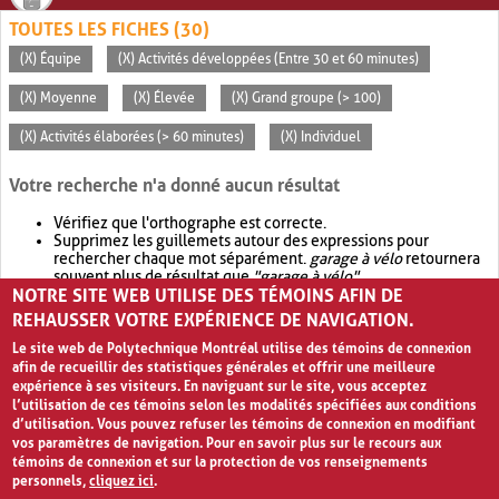
TOUTES LES FICHES (30)
(X) Équipe
(X) Activités développées (Entre 30 et 60 minutes)
(X) Moyenne
(X) Élevée
(X) Grand groupe (> 100)
(X) Activités élaborées (> 60 minutes)
(X) Individuel
Votre recherche n'a donné aucun résultat
Vérifiez que l'orthographe est correcte.
Supprimez les guillemets autour des expressions pour
rechercher chaque mot séparément.
garage à vélo
retournera
souvent plus de résultat que
"garage à vélo"
.
NOTRE SITE WEB UTILISE DES TÉMOINS AFIN DE
Envisagez d'élargir votre recherche avec
OR
.
garage OR vélo
retournera souvent plus de résultat que
garage à vélo
.
REHAUSSER VOTRE EXPÉRIENCE DE NAVIGATION.
Le site web de Polytechnique Montréal utilise des témoins de connexion
afin de recueillir des statistiques générales et offrir une meilleure
expérience à ses visiteurs. En naviguant sur le site, vous acceptez
l’utilisation de ces témoins selon les modalités spécifiées aux conditions
d’utilisation. Vous pouvez refuser les témoins de connexion en modifiant
vos paramètres de navigation. Pour en savoir plus sur le recours aux
témoins de connexion et sur la protection de vos renseignements
personnels,
cliquez ici
.
Avis de confidentialité et conditions d’utilisation