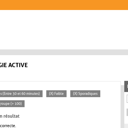
IE ACTIVE
s (Entre 30 et 60 minutes)
(X) Faible
(X) Sporadiques
groupe (> 100)
n résultat
 correcte.