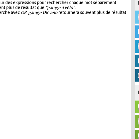
our des expressions pour rechercher chaque mot séparément.
nt plus de résultat que
"garage à vélo"
.
herche avec
OR
.
garage OR vélo
retournera souvent plus de résultat