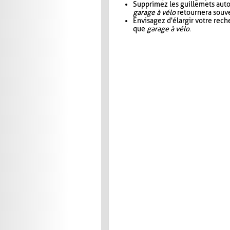
Supprimez les guillemets aut
garage à vélo
retournera souve
Envisagez d'élargir votre rec
que
garage à vélo
.