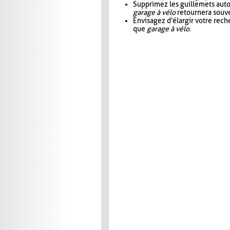
Supprimez les guillemets aut
garage à vélo
retournera souve
Envisagez d'élargir votre rec
que
garage à vélo
.