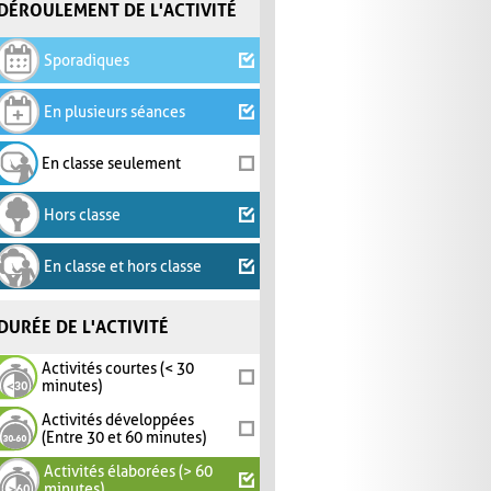
DÉROULEMENT DE L'ACTIVITÉ
Sporadiques
En plusieurs séances
En classe seulement
Hors classe
En classe et hors classe
DURÉE DE L'ACTIVITÉ
Activités courtes (< 30
minutes)
Activités développées
(Entre 30 et 60 minutes)
Activités élaborées (> 60
minutes)