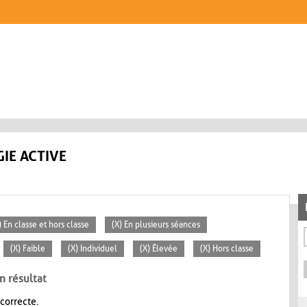
IE ACTIVE
) En classe et hors classe
(X) En plusieurs séances
(X) Faible
(X) Individuel
(X) Élevée
(X) Hors classe
n résultat
 correcte.