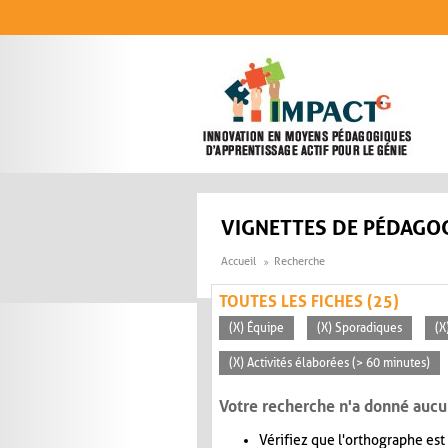
Aller au contenu principal
VIGNETTES DE PÉDAGOG
Accueil
Recherche
TOUTES LES FICHES (25)
(X) Équipe
(X) Sporadiques
(X
(X) Activités élaborées (> 60 minutes)
Votre recherche n'a donné aucu
Vérifiez que l'orthographe est