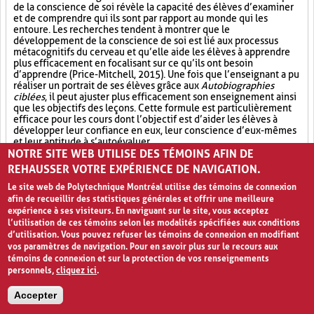
de la conscience de soi révèle la capacité des élèves d’examiner
et de comprendre qui ils sont par rapport au monde qui les
entoure. Les recherches tendent à montrer que le
développement de la conscience de soi est lié aux processus
métacognitifs du cerveau et qu’elle aide les élèves à apprendre
plus efficacement en focalisant sur ce qu’ils ont besoin
d’apprendre (Price-Mitchell, 2015). Une fois que l’enseignant a pu
réaliser un portrait de ses élèves grâce aux
Autobiographies
ciblées
, il peut ajuster plus efficacement son enseignement ainsi
que les objectifs des leçons. Cette formule est particulièrement
efficace pour les cours dont l’objectif est d’aider les élèves à
développer leur confiance en eux, leur conscience d’eux-mêmes
et leur aptitude à s’autoévaluer.
NOTRE SITE WEB UTILISE DES TÉMOINS AFIN DE
Métacognition (7)
Expérience (10)
REHAUSSER VOTRE EXPÉRIENCE DE NAVIGATION.
Le site web de Polytechnique Montréal utilise des témoins de connexion
Réflexion individuelle (31)
afin de recueillir des statistiques générales et offrir une meilleure
expérience à ses visiteurs. En naviguant sur le site, vous acceptez
l’utilisation de ces témoins selon les modalités spécifiées aux conditions
d’utilisation. Vous pouvez refuser les témoins de connexion en modifiant
LISTES D'INTÉRÊTS ET DE COMPÉTENCES
vos paramètres de navigation. Pour en savoir plus sur le recours aux
témoins de connexion et sur la protection de vos renseignements
personnels,
cliquez ici
.
Accepter