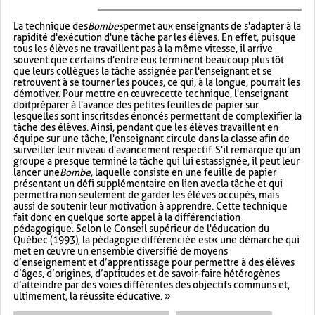
La technique des
Bombes
permet aux enseignants de s'adapter à la
rapidité d'exécution d'une tâche par les élèves. En effet, puisque
tous les élèves ne travaillent pas à la même vitesse, il arrive
souvent que certains d'entre eux terminent beaucoup plus tôt
que leurs collègues la tâche assignée par l'enseignant et se
retrouvent à se tourner les pouces, ce qui, à la longue, pourrait les
démotiver. Pour mettre en œuvre cette technique, l'enseignant
doit préparer à l'avance des petites feuilles de papier sur
lesquelles sont inscrits des énoncés permettant de complexifier la
tâche des élèves. Ainsi, pendant que les élèves travaillent en
équipe sur une tâche, l'enseignant circule dans la classe afin de
surveiller leur niveau d'avancement respectif. S'il remarque qu'un
groupe a presque terminé la tâche qui lui est assignée, il peut leur
lancer une
Bombe
, laquelle consiste en une feuille de papier
présentant un défi supplémentaire en lien avec la tâche et qui
permettra non seulement de garder les élèves occupés, mais
aussi de soutenir leur motivation à apprendre. Cette technique
fait donc en quelque sorte appel à la différenciation
pédagogique. Selon le Conseil supérieur de l'éducation du
Québec (1993), la pédagogie différenciée est « une démarche qui
met en œuvre un ensemble diversifié de moyens
d’enseignement et d’apprentissage pour permettre à des élèves
d’âges, d’origines, d’aptitudes et de savoir-faire hétérogènes
d’atteindre par des voies différentes des objectifs communs et,
ultimement, la réussite éducative. »