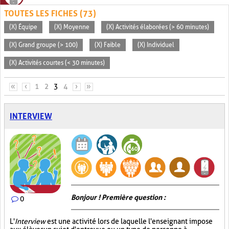
TOUTES LES FICHES (73)
(X) Équipe
(X) Moyenne
(X) Activités élaborées (> 60 minutes)
(X) Grand groupe (> 100)
(X) Faible
(X) Individuel
(X) Activités courtes (< 30 minutes)
PAGES
«
‹
1
2
3
4
›
»
INTERVIEW
Bonjour ! Première question :
0
L'
Interview
est une activité lors de laquelle l'enseignant impose