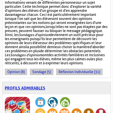
informations venant de différentes personnes sur un sujet
particulier. Cette technique permet donc d'explorer la variété
d'opinions des élèves d'un groupe et d'en apprendre
davantage sur chacun. Ceci est particulièrement important
lorsque l'on sait que les élèves ont souvent des opinions
préexistantes sur les notions qui seront enseignées lors d'une
leçon et que ces opinions, lorsqu'elles ne sont pas étayées par des
preuves, peuvent fausser ou bloquer le message pédagogique.
Ainsi, les
Sondages d'opinion
deviennent un outil précieux pour
les enseignants puisqu'ils leur permettent de découvrir les
opinions de leurs élèves sur des problèmes spécifiques et leur
donnent ainsi la possibilité de mieux choisir la manière d'aborder
ces problèmes en plus de déterminer les obstacles potentiels.
Les
Sondages d'opinion
sont des activités familières et inclusives
qui engagent tous les élèves, même les plus calmes ou les plus
réticents, à découvrir et à exprimer leurs opinions.
Opinion (8)
Sondage (5)
Réflexion individuelle (31)
PROFILS ADMIRABLES