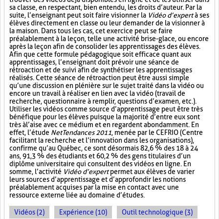
sa classe, en respectant, bien entendu, les droits d’auteur. Par la
suite, l’enseignant peut soit faire visionner la
Vidéo d’expert
à ses
élèves directement en classe ou leur demander de la visionner à
la maison. Dans tous les cas, cet exercice peut se faire
préalablement à la leçon, telle une activité brise-glace, ou encore
après la leçon afin de consolider les apprentissages des élèves.
Afin que cette formule pédagogique soit efficace quant aux
apprentissages, l’enseignant doit prévoir une séance de
rétroaction et de suivi afin de synthétiser les apprentissages
réalisés. Cette séance de rétroaction peut être aussi simple
qu’une discussion en plénière sur le sujet traité dans la vidéo ou
encore un travail à réaliser en lien avec la vidéo (travail de
recherche, questionnaire à remplir, questions d’examen, etc.).
Utiliser les vidéos comme source d’apprentissage peut être très
bénéfique pour les élèves puisque la majorité d’entre eux sont
très à l’aise avec ce médium et en regardent abondamment. En
effet, l’étude
NetTendances 2011
, menée par le CEFRIO (Centre
facilitant la recherche et l’innovation dans les organisations),
confirme qu’au Québec, ce sont désormais 82,6 % des 18 à 24
ans, 91,3 % des étudiants et 60,2 % des gens titulaires d’un
diplôme universitaire qui consultent des vidéos en ligne. En
somme, l’activité
Vidéo d’expert
permet aux élèves de varier
leurs sources d’apprentissage et d’approfondir les notions
préalablement acquises par la mise en contact avec une
ressource externe liée au domaine d’études.
Vidéos (2)
Expérience (10)
Outil technologique (3)