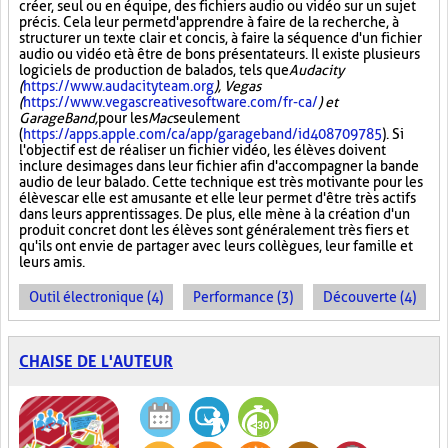
créer, seul ou en équipe, des fichiers audio ou vidéo sur un sujet
précis. Cela leur permet d'apprendre à faire de la recherche, à
structurer un texte clair et concis, à faire la séquence d'un fichier
audio ou vidéo et à être de bons présentateurs. Il existe plusieurs
logiciels de production de balados, tels que
Audacity
(
https://www.audacityteam.org
), Vegas
(
https://www.vegascreativesoftware.com/fr-ca/
) et
GarageBand,
pour les
Mac
seulement
(
https://apps.apple.com/ca/app/garageband/id408709785
). Si
l'objectif est de réaliser un fichier vidéo, les élèves doivent
inclure des images dans leur fichier afin d'accompagner la bande
audio de leur balado. Cette technique est très motivante pour les
élèves car elle est amusante et elle leur permet d'être très actifs
dans leurs apprentissages. De plus, elle mène à la création d'un
produit concret dont les élèves sont généralement très fiers et
qu'ils ont envie de partager avec leurs collègues, leur famille et
leurs amis.
Outil électronique (4)
Performance (3)
Découverte (4)
CHAISE DE L'AUTEUR