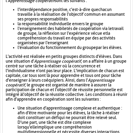
l'
Apprentissage coopératif
sont les suivants :
l'interdépendance positive, c'est-à-dire que chacun
travaille à la réalisation de l'objectif commun en assumant
ses propres responsabilités
la responsabilité individuelle envers le groupe
l'enseignement des habiletés de coopération via le travail
de groupe, la réflexion sur l'expérience vécue et la
compréhension du travail en équipe par des activités
organisées par l'enseignant
l'évaluation du fonctionnement du groupe par les élèves.
L'activité est réalisée en petits groupes distincts d'élèves. Dans
une situation d'
Apprentissage coopératif
, on a affaire à un groupe
centré sur une tâche à réaliser où la concurrence et
l'individualisme n'ont pas leur place. L'implication de chacun est
capitale, car tous sont là pour apprendre et tous ont pour tâche
d'enseigner à leurs coéquipiers. Ainsi, dans l'
Apprentissage
coopératif
, le groupe est organisé de manière à assurer la
participation de chacun et l'objectif de réussite personnelle est
intégré à l'objectif de la réussite collective. Les conditions à réunir
afin d'apprendre en coopération sont les suivantes :
Une situation d'apprentissage complexe et authentique :
afin d'être motivante pour les élèves, la tâche à réaliser
doit constituer un défi qui ne pourrait être relevé seul.
D'une part, une tâche est dite complexe
lorsqu'elle implique une compréhension
multidimensionnelle et nécessite diverses interactions