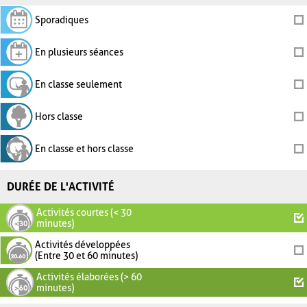
Sporadiques
En plusieurs séances
En classe seulement
Hors classe
En classe et hors classe
DURÉE DE L'ACTIVITÉ
Activités courtes (< 30
minutes)
Activités développées
(Entre 30 et 60 minutes)
Activités élaborées (> 60
minutes)