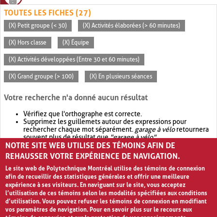
TOUTES LES FICHES (27)
(X) Petit groupe (< 30)
(X) Activités élaborées (> 60 minutes)
(X) Hors classe
(X) Équipe
(X) Activités développées (Entre 30 et 60 minutes)
(X) Grand groupe (> 100)
(X) En plusieurs séances
Votre recherche n'a donné aucun résultat
Vérifiez que l'orthographe est correcte.
Supprimez les guillemets autour des expressions pour
rechercher chaque mot séparément.
garage à vélo
retournera
souvent plus de résultat que
"garage à vélo"
.
NOTRE SITE WEB UTILISE DES TÉMOINS AFIN DE
Envisagez d'élargir votre recherche avec
OR
.
garage OR vélo
retournera souvent plus de résultat que
garage à vélo
.
REHAUSSER VOTRE EXPÉRIENCE DE NAVIGATION.
Le site web de Polytechnique Montréal utilise des témoins de connexion
afin de recueillir des statistiques générales et offrir une meilleure
expérience à ses visiteurs. En naviguant sur le site, vous acceptez
l’utilisation de ces témoins selon les modalités spécifiées aux conditions
d’utilisation. Vous pouvez refuser les témoins de connexion en modifiant
vos paramètres de navigation. Pour en savoir plus sur le recours aux