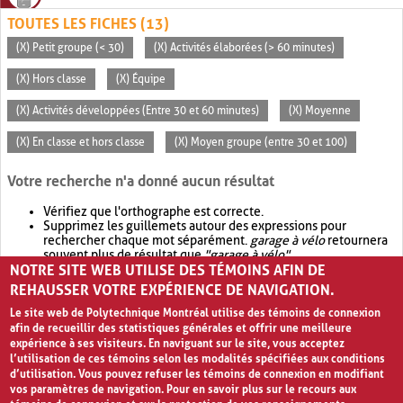
TOUTES LES FICHES (13)
(X) Petit groupe (< 30)
(X) Activités élaborées (> 60 minutes)
(X) Hors classe
(X) Équipe
(X) Activités développées (Entre 30 et 60 minutes)
(X) Moyenne
(X) En classe et hors classe
(X) Moyen groupe (entre 30 et 100)
Votre recherche n'a donné aucun résultat
Vérifiez que l'orthographe est correcte.
Supprimez les guillemets autour des expressions pour
rechercher chaque mot séparément.
garage à vélo
retournera
souvent plus de résultat que
"garage à vélo"
.
NOTRE SITE WEB UTILISE DES TÉMOINS AFIN DE
Envisagez d'élargir votre recherche avec
OR
.
garage OR vélo
retournera souvent plus de résultat que
garage à vélo
.
REHAUSSER VOTRE EXPÉRIENCE DE NAVIGATION.
Le site web de Polytechnique Montréal utilise des témoins de connexion
afin de recueillir des statistiques générales et offrir une meilleure
expérience à ses visiteurs. En naviguant sur le site, vous acceptez
l’utilisation de ces témoins selon les modalités spécifiées aux conditions
d’utilisation. Vous pouvez refuser les témoins de connexion en modifiant
vos paramètres de navigation. Pour en savoir plus sur le recours aux