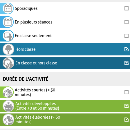
Sporadiques
En plusieurs séances
En classe seulement
Hors classe
En classe et hors classe
DURÉE DE L'ACTIVITÉ
Activités courtes (< 30
minutes)
Activités développées
(Entre 30 et 60 minutes)
Activités élaborées (> 60
minutes)