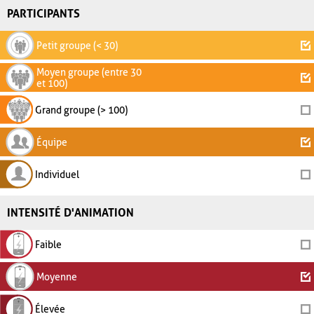
PARTICIPANTS
Petit groupe (< 30)
Moyen groupe (entre 30
et 100)
Grand groupe (> 100)
Équipe
Individuel
INTENSITÉ D'ANIMATION
Faible
Moyenne
Élevée