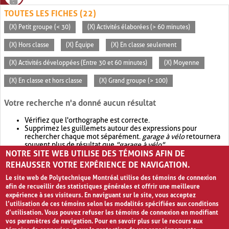
TOUTES LES FICHES (22)
(X) Petit groupe (< 30)
(X) Activités élaborées (> 60 minutes)
(X) Hors classe
(X) Équipe
(X) En classe seulement
(X) Activités développées (Entre 30 et 60 minutes)
(X) Moyenne
(X) En classe et hors classe
(X) Grand groupe (> 100)
Votre recherche n'a donné aucun résultat
Vérifiez que l'orthographe est correcte.
Supprimez les guillemets autour des expressions pour
rechercher chaque mot séparément.
garage à vélo
retournera
souvent plus de résultat que
"garage à vélo"
.
NOTRE SITE WEB UTILISE DES TÉMOINS AFIN DE
Envisagez d'élargir votre recherche avec
OR
.
garage OR vélo
retournera souvent plus de résultat que
garage à vélo
.
REHAUSSER VOTRE EXPÉRIENCE DE NAVIGATION.
Le site web de Polytechnique Montréal utilise des témoins de connexion
afin de recueillir des statistiques générales et offrir une meilleure
expérience à ses visiteurs. En naviguant sur le site, vous acceptez
l’utilisation de ces témoins selon les modalités spécifiées aux conditions
d’utilisation. Vous pouvez refuser les témoins de connexion en modifiant
vos paramètres de navigation. Pour en savoir plus sur le recours aux