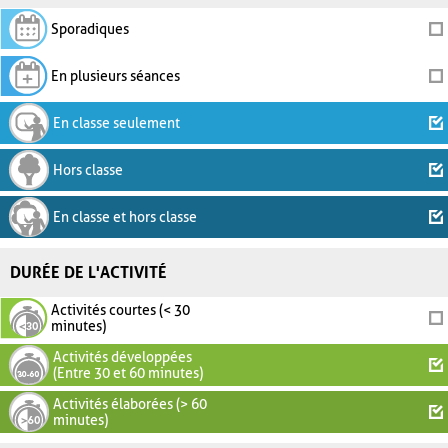
Sporadiques
En plusieurs séances
En classe seulement
Hors classe
En classe et hors classe
DURÉE DE L'ACTIVITÉ
Activités courtes (< 30
minutes)
Activités développées
(Entre 30 et 60 minutes)
Activités élaborées (> 60
minutes)