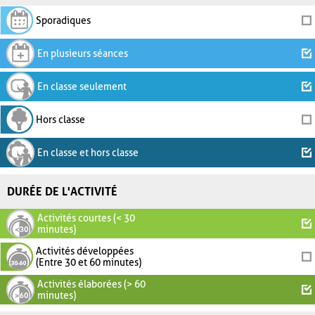
Sporadiques
En plusieurs séances
En classe seulement
Hors classe
En classe et hors classe
DURÉE DE L'ACTIVITÉ
Activités courtes (< 30
minutes)
Activités développées
(Entre 30 et 60 minutes)
Activités élaborées (> 60
minutes)