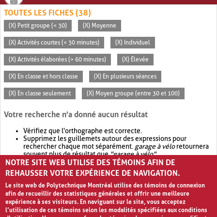
TOUTES LES FICHES (38)
(X) Petit groupe (< 30)
(X) Moyenne
(X) Activités courtes (< 30 minutes)
(X) Individuel
(X) Activités élaborées (> 60 minutes)
(X) Élevée
(X) En classe et hors classe
(X) En plusieurs séances
(X) En classe seulement
(X) Moyen groupe (entre 30 et 100)
Votre recherche n'a donné aucun résultat
Vérifiez que l'orthographe est correcte.
Supprimez les guillemets autour des expressions pour
rechercher chaque mot séparément.
garage à vélo
retournera
souvent plus de résultat que
"garage à vélo"
.
NOTRE SITE WEB UTILISE DES TÉMOINS AFIN DE
Envisagez d'élargir votre recherche avec
OR
.
garage OR vélo
retournera souvent plus de résultat que
garage à vélo
.
REHAUSSER VOTRE EXPÉRIENCE DE NAVIGATION.
Le site web de Polytechnique Montréal utilise des témoins de connexion
afin de recueillir des statistiques générales et offrir une meilleure
expérience à ses visiteurs. En naviguant sur le site, vous acceptez
l’utilisation de ces témoins selon les modalités spécifiées aux conditions