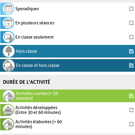
Sporadiques
En plusieurs séances
En classe seulement
Hors classe
En classe et hors classe
DURÉE DE L'ACTIVITÉ
Activités courtes (< 30
minutes)
Activités développées
(Entre 30 et 60 minutes)
Activités élaborées (> 60
minutes)