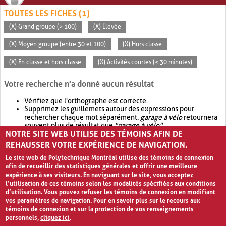
TOUTES LES FICHES (1)
(X) Grand groupe (> 100)
(X) Élevée
(X) Moyen groupe (entre 30 et 100)
(X) Hors classe
(X) En classe et hors classe
(X) Activités courtes (< 30 minutes)
Votre recherche n'a donné aucun résultat
Vérifiez que l'orthographe est correcte.
Supprimez les guillemets autour des expressions pour
rechercher chaque mot séparément.
garage à vélo
retournera
souvent plus de résultat que
"garage à vélo"
.
NOTRE SITE WEB UTILISE DES TÉMOINS AFIN DE
Envisagez d'élargir votre recherche avec
OR
.
garage OR vélo
retournera souvent plus de résultat que
garage à vélo
.
REHAUSSER VOTRE EXPÉRIENCE DE NAVIGATION.
Le site web de Polytechnique Montréal utilise des témoins de connexion
afin de recueillir des statistiques générales et offrir une meilleure
expérience à ses visiteurs. En naviguant sur le site, vous acceptez
l’utilisation de ces témoins selon les modalités spécifiées aux conditions
d’utilisation. Vous pouvez refuser les témoins de connexion en modifiant
vos paramètres de navigation. Pour en savoir plus sur le recours aux
témoins de connexion et sur la protection de vos renseignements
personnels,
cliquez ici
.
Avis de confidentialité et conditions d’utilisation