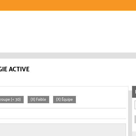
IE ACTIVE
 groupe (< 30)
(X) Faible
(X) Équipe