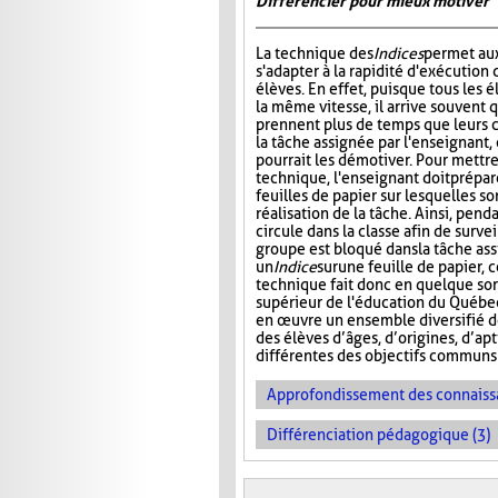
Différencier pour mieux motiver
La technique des
Indices
permet au
s'adapter à la rapidité d'exécution 
élèves. En effet, puisque tous les é
la même vitesse, il arrive souvent 
prennent plus de temps que leurs 
la tâche assignée par l'enseignant, 
pourrait les démotiver. Pour mettr
technique, l'enseignant doit prépar
feuilles de papier sur lesquelles so
réalisation de la tâche. Ainsi, pend
circule dans la classe afin de surve
groupe est bloqué dans la tâche as
un
Indice
sur
une feuille de papier, 
technique fait donc en quelque sor
supérieur de l'éducation du Québec
en œuvre un ensemble diversifié 
des élèves d’âges, d’origines, d’ap
différentes des objectifs communs 
Approfondissement des connaiss
Différenciation pédagogique (3)