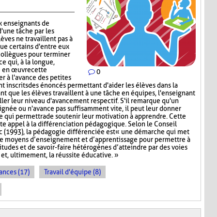
x enseignants de
d'une tâche par les
lèves ne travaillent pas à
que certains d'entre eux
collègues pour terminer
ce qui, à la longue,
e en œuvre cette
0
er à l'avance des petites
nt inscrits des énoncés permettant d'aider les élèves dans la
ant que les élèves travaillent à une tâche en équipes, l'enseignant
iller leur niveau d'avancement respectif. S'il remarque qu'un
signée ou n'avance pas suffisamment vite, il peut leur donner
ce qui permettra de soutenir leur motivation à apprendre. Cette
te appel à la différenciation pédagogique. Selon le Conseil
 (1993), la pédagogie différenciée est « une démarche qui met
de moyens d’enseignement et d’apprentissage pour permettre à
titudes et de savoir-faire hétérogènes d’atteindre par des voies
et, ultimement, la réussite éducative. »
ances (17)
Travail d'équipe (8)