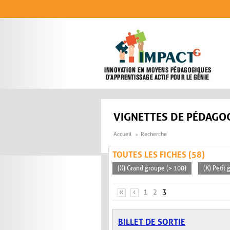
Aller au contenu principal
VIGNETTES DE PÉDAGOG
Accueil
Recherche
TOUTES LES FICHES (58)
(X) Grand groupe (> 100)
(X) Petit
PAGES
«
‹
1
2
3
BILLET DE SORTIE