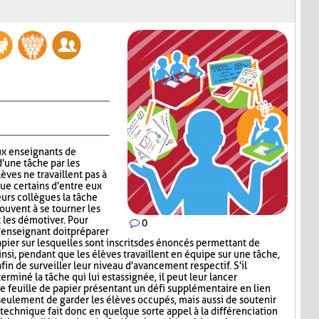
x enseignants de
d'une tâche par les
lèves ne travaillent pas à
que certains d'entre eux
urs collègues la tâche
rouvent à se tourner les
t les démotiver. Pour
0
'enseignant doit préparer
papier sur lesquelles sont inscrits des énoncés permettant de
insi, pendant que les élèves travaillent en équipe sur une tâche,
afin de surveiller leur niveau d'avancement respectif. S'il
miné la tâche qui lui est assignée, il peut leur lancer
ne feuille de papier présentant un défi supplémentaire en lien
 seulement de garder les élèves occupés, mais aussi de soutenir
technique fait donc en quelque sorte appel à la différenciation