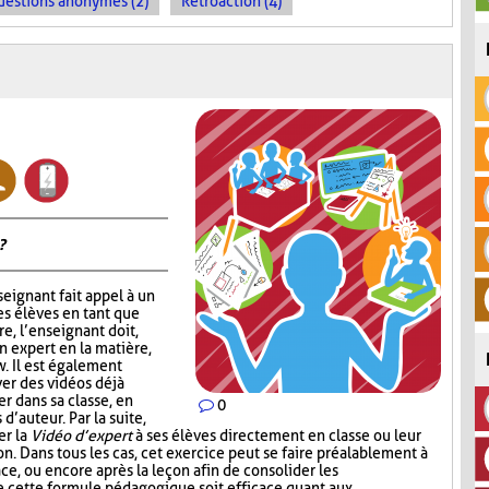
uestions anonymes (2)
Rétroaction (4)
?
nseignant fait appel à un
s élèves en tant que
e, l’enseignant doit,
n expert en la matière,
w. Il est également
ver des vidéos déjà
er dans sa classe, en
0
d’auteur. Par la suite,
er la
Vidéo d’expert
à ses élèves directement en classe ou leur
n. Dans tous les cas, cet exercice peut se faire préalablement à
lace, ou encore après la leçon afin de consolider les
e cette formule pédagogique soit efficace quant aux