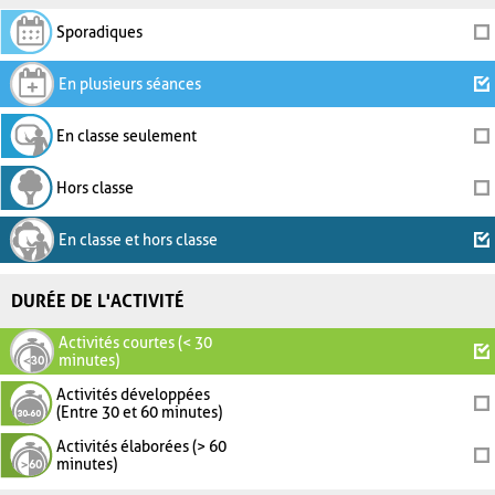
Sporadiques
En plusieurs séances
En classe seulement
Hors classe
En classe et hors classe
DURÉE DE L'ACTIVITÉ
Activités courtes (< 30
minutes)
Activités développées
(Entre 30 et 60 minutes)
Activités élaborées (> 60
minutes)