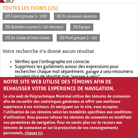
TOUTES LES FICHES (25)
(X) Grand groupe (> 100)
(X) En plusieurs séances
(X) Activités courtes (< 30 minutes)
(X) Équipe
(X) En classe et hors classe
(X) Petit groupe (< 30)
Votre recherche n'a donné aucun résultat
Vérifiez que l'orthographe est correcte.
Supprimez les guillemets autour des expressions pour
rechercher chaque mot séparément.
garage à vélo
retournera
souvent plus de résultat que
"garage à vélo"
.
NOTRE SITE WEB UTILISE DES TÉMOINS AFIN DE
Envisagez d'élargir votre recherche avec
OR
.
garage OR vélo
retournera souvent plus de résultat que
garage à vélo
.
REHAUSSER VOTRE EXPÉRIENCE DE NAVIGATION.
Le site web de Polytechnique Montréal utilise des témoins de connexion
afin de recueillir des statistiques générales et offrir une meilleure
expérience à ses visiteurs. En naviguant sur le site, vous acceptez
l’utilisation de ces témoins selon les modalités spécifiées aux conditions
d’utilisation. Vous pouvez refuser les témoins de connexion en modifiant
vos paramètres de navigation. Pour en savoir plus sur le recours aux
témoins de connexion et sur la protection de vos renseignements
personnels,
cliquez ici
.
Avis de confidentialité et conditions d’utilisation