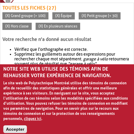
TOUTES LES FICHES (27)
(X) Grand groupe (> 100)
(X) Équipe
(X) Petit groupe (< 30)
(X) Hors classe
(X) En plusieurs séances
Votre recherche n'a donné aucun résultat
Vérifiez que l'orthographe est correcte.
Supprimez les guillemets autour des expressions pour
rechercher chaque mot séparément.
garage à vélo
retournera
souvent plus de résultat que
"garage à vélo"
.
NOTRE SITE WEB UTILISE DES TÉMOINS AFIN DE
Envisagez d'élargir votre recherche avec
OR
.
garage OR vélo
retournera souvent plus de résultat que
garage à vélo
.
REHAUSSER VOTRE EXPÉRIENCE DE NAVIGATION.
Le site web de Polytechnique Montréal utilise des témoins de connexion
afin de recueillir des statistiques générales et offrir une meilleure
expérience à ses visiteurs. En naviguant sur le site, vous acceptez
l’utilisation de ces témoins selon les modalités spécifiées aux conditions
d’utilisation. Vous pouvez refuser les témoins de connexion en modifiant
vos paramètres de navigation. Pour en savoir plus sur le recours aux
témoins de connexion et sur la protection de vos renseignements
personnels,
cliquez ici
.
Avis de confidentialité et conditions d’utilisation
Accepter