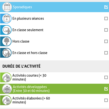
Sporadiques
En plusieurs séances
En classe seulement
Hors classe
En classe et hors classe
DURÉE DE L'ACTIVITÉ
Activités courtes (< 30
minutes)
Activités développées
(Entre 30 et 60 minutes)
Activités élaborées (> 60
minutes)