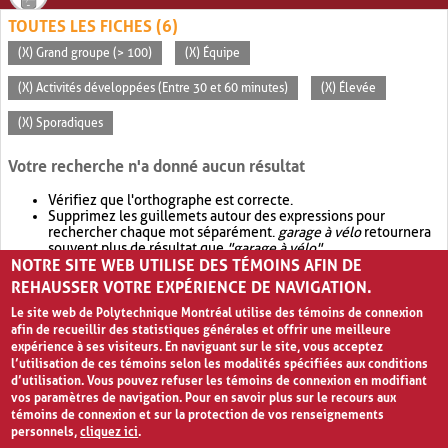
TOUTES LES FICHES (6)
(X) Grand groupe (> 100)
(X) Équipe
(X) Activités développées (Entre 30 et 60 minutes)
(X) Élevée
(X) Sporadiques
Votre recherche n'a donné aucun résultat
Vérifiez que l'orthographe est correcte.
Supprimez les guillemets autour des expressions pour
rechercher chaque mot séparément.
garage à vélo
retournera
souvent plus de résultat que
"garage à vélo"
.
NOTRE SITE WEB UTILISE DES TÉMOINS AFIN DE
Envisagez d'élargir votre recherche avec
OR
.
garage OR vélo
retournera souvent plus de résultat que
garage à vélo
.
REHAUSSER VOTRE EXPÉRIENCE DE NAVIGATION.
Le site web de Polytechnique Montréal utilise des témoins de connexion
afin de recueillir des statistiques générales et offrir une meilleure
expérience à ses visiteurs. En naviguant sur le site, vous acceptez
l’utilisation de ces témoins selon les modalités spécifiées aux conditions
d’utilisation. Vous pouvez refuser les témoins de connexion en modifiant
vos paramètres de navigation. Pour en savoir plus sur le recours aux
témoins de connexion et sur la protection de vos renseignements
personnels,
cliquez ici
.
Avis de confidentialité et conditions d’utilisation