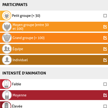
PARTICIPANTS
Petit groupe (< 30)
Moyen groupe (entre 30
et 100)
Grand groupe (> 100)
Équipe
Individuel
INTENSITÉ D'ANIMATION
Faible
Moyenne
Élevée