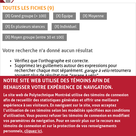
TOUTES LES FICHES (9)
(X) Grand groupe (> 100)
(X) Équipe
(X) Moyenne
(X) En plusieurs séances
(X) Individuel
(X) Moyen groupe (entre 30 et 100)
Votre recherche n'a donné aucun résultat
Vérifiez que l'orthographe est correcte.
Supprimez les guillemets autour des expressions pour
rechercher chaque mot séparément.
garage à vélo
retournera
souvent plus de résultat que
"garage à vélo"
.
NOTRE SITE WEB UTILISE DES TÉMOINS AFIN DE
Envisagez d'élargir votre recherche avec
OR
.
garage OR vélo
retournera souvent plus de résultat que
garage à vélo
.
REHAUSSER VOTRE EXPÉRIENCE DE NAVIGATION.
Le site web de Polytechnique Montréal utilise des témoins de connexion
afin de recueillir des statistiques générales et offrir une meilleure
expérience à ses visiteurs. En naviguant sur le site, vous acceptez
l’utilisation de ces témoins selon les modalités spécifiées aux conditions
d’utilisation. Vous pouvez refuser les témoins de connexion en modifiant
vos paramètres de navigation. Pour en savoir plus sur le recours aux
témoins de connexion et sur la protection de vos renseignements
personnels,
cliquez ici
.
Avis de confidentialité et conditions d’utilisation