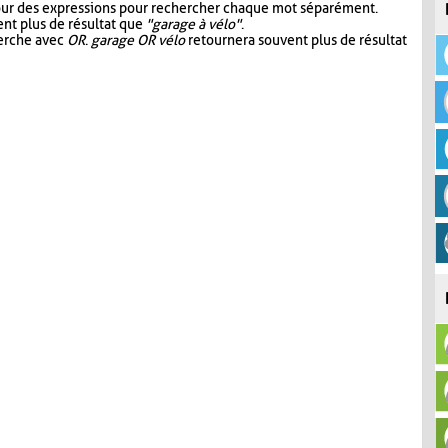
our des expressions pour rechercher chaque mot séparément.
nt plus de résultat que
"garage à vélo"
.
herche avec
OR
.
garage OR vélo
retournera souvent plus de résultat