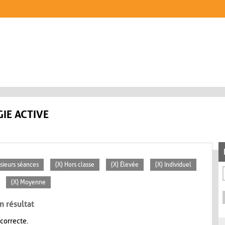
IE ACTIVE
usieurs séances
(X) Hors classe
(X) Élevée
(X) Individuel
(X) Moyenne
n résultat
 correcte.