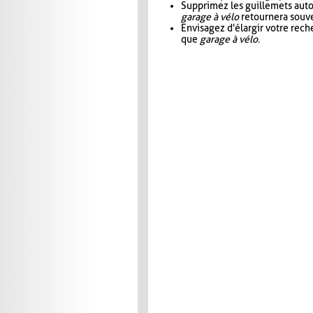
Supprimez les guillemets aut
garage à vélo
retournera souve
Envisagez d'élargir votre rec
que
garage à vélo
.