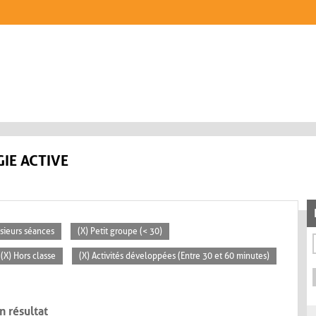
IE ACTIVE
usieurs séances
(X) Petit groupe (< 30)
(X) Hors classe
(X) Activités développées (Entre 30 et 60 minutes)
n résultat