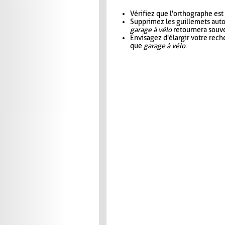
Vérifiez que l'orthographe est
Supprimez les guillemets aut
garage à vélo
retournera souve
Envisagez d'élargir votre rec
que
garage à vélo
.