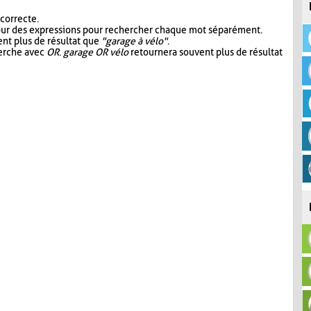
 correcte.
our des expressions pour rechercher chaque mot séparément.
nt plus de résultat que
"garage à vélo"
.
herche avec
OR
.
garage OR vélo
retournera souvent plus de résultat