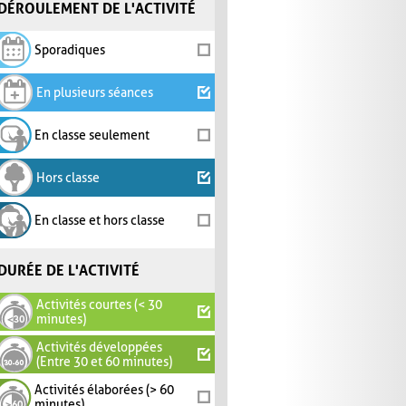
DÉROULEMENT DE L'ACTIVITÉ
Sporadiques
En plusieurs séances
En classe seulement
Hors classe
En classe et hors classe
DURÉE DE L'ACTIVITÉ
Activités courtes (< 30
minutes)
Activités développées
(Entre 30 et 60 minutes)
Activités élaborées (> 60
minutes)