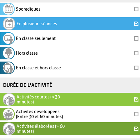
Sporadiques
En plusieurs séances
En classe seulement
Hors classe
En classe et hors classe
DURÉE DE L'ACTIVITÉ
Activités courtes (< 30
minutes)
Activités développées
(Entre 30 et 60 minutes)
Activités élaborées (> 60
minutes)