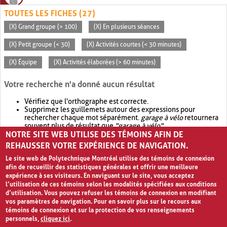
TOUTES LES FICHES (27)
(X) Grand groupe (> 100)
(X) En plusieurs séances
(X) Petit groupe (< 30)
(X) Activités courtes (< 30 minutes)
(X) Équipe
(X) Activités élaborées (> 60 minutes)
Votre recherche n'a donné aucun résultat
Vérifiez que l'orthographe est correcte.
Supprimez les guillemets autour des expressions pour
rechercher chaque mot séparément.
garage à vélo
retournera
souvent plus de résultat que
"garage à vélo"
.
NOTRE SITE WEB UTILISE DES TÉMOINS AFIN DE
Envisagez d'élargir votre recherche avec
OR
.
garage OR vélo
retournera souvent plus de résultat que
garage à vélo
.
REHAUSSER VOTRE EXPÉRIENCE DE NAVIGATION.
Le site web de Polytechnique Montréal utilise des témoins de connexion
afin de recueillir des statistiques générales et offrir une meilleure
expérience à ses visiteurs. En naviguant sur le site, vous acceptez
l’utilisation de ces témoins selon les modalités spécifiées aux conditions
d’utilisation. Vous pouvez refuser les témoins de connexion en modifiant
vos paramètres de navigation. Pour en savoir plus sur le recours aux
témoins de connexion et sur la protection de vos renseignements
personnels,
cliquez ici
.
Avis de confidentialité et conditions d’utilisation