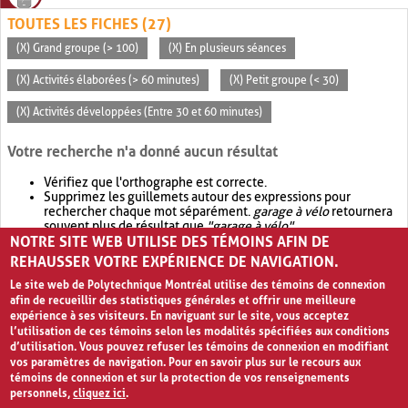
TOUTES LES FICHES (27)
(X) Grand groupe (> 100)
(X) En plusieurs séances
(X) Activités élaborées (> 60 minutes)
(X) Petit groupe (< 30)
(X) Activités développées (Entre 30 et 60 minutes)
Votre recherche n'a donné aucun résultat
Vérifiez que l'orthographe est correcte.
Supprimez les guillemets autour des expressions pour
rechercher chaque mot séparément.
garage à vélo
retournera
souvent plus de résultat que
"garage à vélo"
.
NOTRE SITE WEB UTILISE DES TÉMOINS AFIN DE
Envisagez d'élargir votre recherche avec
OR
.
garage OR vélo
retournera souvent plus de résultat que
garage à vélo
.
REHAUSSER VOTRE EXPÉRIENCE DE NAVIGATION.
Le site web de Polytechnique Montréal utilise des témoins de connexion
afin de recueillir des statistiques générales et offrir une meilleure
expérience à ses visiteurs. En naviguant sur le site, vous acceptez
l’utilisation de ces témoins selon les modalités spécifiées aux conditions
d’utilisation. Vous pouvez refuser les témoins de connexion en modifiant
vos paramètres de navigation. Pour en savoir plus sur le recours aux
témoins de connexion et sur la protection de vos renseignements
personnels,
cliquez ici
.
Avis de confidentialité et conditions d’utilisation