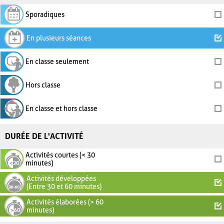
Sporadiques
En plusieurs séances
En classe seulement
Hors classe
En classe et hors classe
DURÉE DE L'ACTIVITÉ
Activités courtes (< 30
minutes)
Activités développées
(Entre 30 et 60 minutes)
Activités élaborées (> 60
minutes)