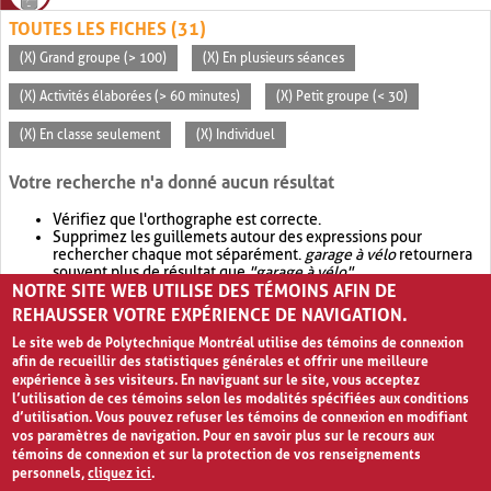
TOUTES LES FICHES (31)
(X) Grand groupe (> 100)
(X) En plusieurs séances
(X) Activités élaborées (> 60 minutes)
(X) Petit groupe (< 30)
(X) En classe seulement
(X) Individuel
Votre recherche n'a donné aucun résultat
Vérifiez que l'orthographe est correcte.
Supprimez les guillemets autour des expressions pour
rechercher chaque mot séparément.
garage à vélo
retournera
souvent plus de résultat que
"garage à vélo"
.
NOTRE SITE WEB UTILISE DES TÉMOINS AFIN DE
Envisagez d'élargir votre recherche avec
OR
.
garage OR vélo
retournera souvent plus de résultat que
garage à vélo
.
REHAUSSER VOTRE EXPÉRIENCE DE NAVIGATION.
Le site web de Polytechnique Montréal utilise des témoins de connexion
afin de recueillir des statistiques générales et offrir une meilleure
expérience à ses visiteurs. En naviguant sur le site, vous acceptez
l’utilisation de ces témoins selon les modalités spécifiées aux conditions
d’utilisation. Vous pouvez refuser les témoins de connexion en modifiant
vos paramètres de navigation. Pour en savoir plus sur le recours aux
témoins de connexion et sur la protection de vos renseignements
personnels,
cliquez ici
.
Avis de confidentialité et conditions d’utilisation