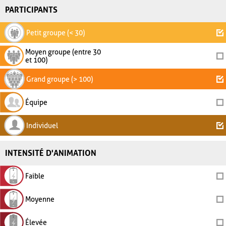
PARTICIPANTS
Petit groupe (< 30)
Moyen groupe (entre 30
et 100)
Grand groupe (> 100)
Équipe
Individuel
INTENSITÉ D'ANIMATION
Faible
Moyenne
Élevée