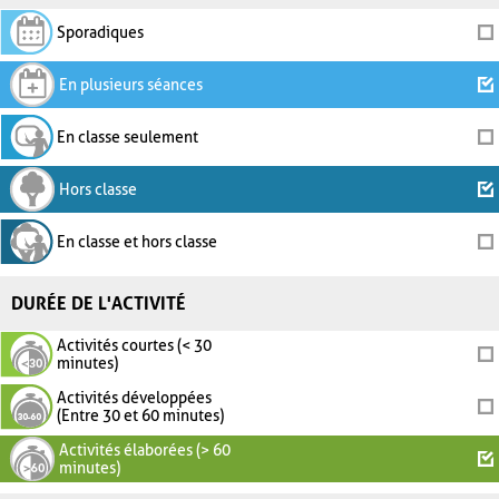
Sporadiques
En plusieurs séances
En classe seulement
Hors classe
En classe et hors classe
DURÉE DE L'ACTIVITÉ
Activités courtes (< 30
minutes)
Activités développées
(Entre 30 et 60 minutes)
Activités élaborées (> 60
minutes)