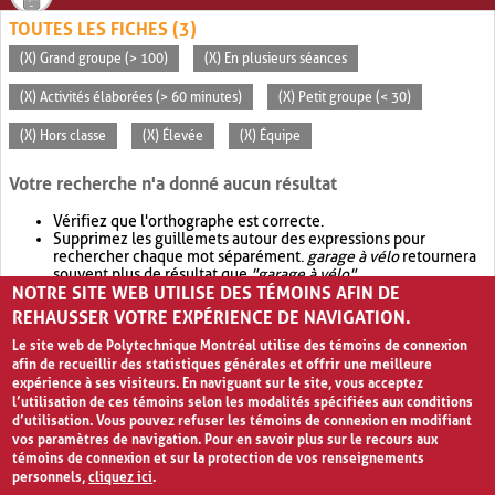
TOUTES LES FICHES (3)
(X) Grand groupe (> 100)
(X) En plusieurs séances
(X) Activités élaborées (> 60 minutes)
(X) Petit groupe (< 30)
(X) Hors classe
(X) Élevée
(X) Équipe
Votre recherche n'a donné aucun résultat
Vérifiez que l'orthographe est correcte.
Supprimez les guillemets autour des expressions pour
rechercher chaque mot séparément.
garage à vélo
retournera
souvent plus de résultat que
"garage à vélo"
.
NOTRE SITE WEB UTILISE DES TÉMOINS AFIN DE
Envisagez d'élargir votre recherche avec
OR
.
garage OR vélo
retournera souvent plus de résultat que
garage à vélo
.
REHAUSSER VOTRE EXPÉRIENCE DE NAVIGATION.
Le site web de Polytechnique Montréal utilise des témoins de connexion
afin de recueillir des statistiques générales et offrir une meilleure
expérience à ses visiteurs. En naviguant sur le site, vous acceptez
l’utilisation de ces témoins selon les modalités spécifiées aux conditions
d’utilisation. Vous pouvez refuser les témoins de connexion en modifiant
vos paramètres de navigation. Pour en savoir plus sur le recours aux
témoins de connexion et sur la protection de vos renseignements
personnels,
cliquez ici
.
Avis de confidentialité et conditions d’utilisation