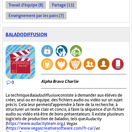
Travail d'équipe (8)
Partage (13)
Enseignement par les pairs (7)
BALADODIFFUSION
Alpha Bravo Charlie
0
La technique
Baladodiffusion
consiste à demander aux élèves de
créer, seul ou en équipe, des fichiers audio ou vidéo sur un sujet
précis. Cela leur permet d'apprendre à faire de la recherche, à
structurer un texte clair et concis, à faire la séquence d'un fichier
audio ou vidéo et à être de bons présentateurs. Il existe plusieurs
logiciels de production de balados, tels que
Audacity
(
https://www.audacityteam.org
), Vegas
(
https://www.vegascreativesoftware.com/fr-ca/
) et