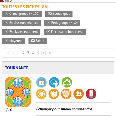
TOUTES LES FICHES (86)
(X) Grand groupe (> 100)
(X) Sporadiques
(X) En plusieurs séances
(X) Petit groupe (< 30)
(X) En classe seulement
(X) En classe et hors classe
(X) Moyenne
(X) Faible
PAGES
«
‹
1
2
3
4
5
›
»
TOURNANTE
Échanger pour mieux comprendre
0