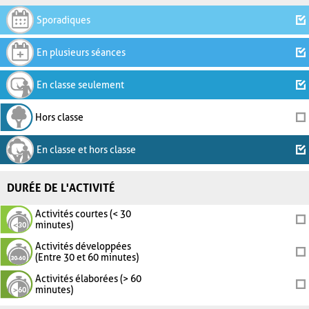
Sporadiques
En plusieurs séances
En classe seulement
Hors classe
En classe et hors classe
DURÉE DE L'ACTIVITÉ
Activités courtes (< 30
minutes)
Activités développées
(Entre 30 et 60 minutes)
Activités élaborées (> 60
minutes)