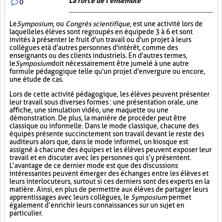
La force de l'ensemble
0
Le
Symposium
, ou
Congrès scientifique
, est une activité lors de
laquelle les élèves sont regroupés en équipe de 3 à 6 et sont
invités à présenter le fruit d'un travail ou d'un projet à leurs
collègues et à d'autres personnes d'intérêt, comme des
enseignants ou des clients industriels. En d'autres termes,
le
Symposium
doit nécessairement être jumelé à une autre
formule pédagogique telle qu'un projet d'envergure ou encore,
une étude de cas.
Lors de cette activité pédagogique, les élèves peuvent présenter
leur travail sous diverses formes : une présentation orale, une
affiche, une simulation vidéo, une maquette ou une
démonstration. De plus, la manière de procéder peut être
classique ou informelle. Dans le mode classique, chacune des
équipes présente succinctement son travail devant le reste des
auditeurs alors que, dans le mode informel, un kiosque est
assigné à chacune des équipes et les élèves peuvent exposer leur
travail et en discuter avec les personnes qui s’y présentent.
L’avantage de ce dernier mode est que des discussions
intéressantes peuvent émerger des échanges entre les élèves et
leurs interlocuteurs, surtout si ces derniers sont des experts en la
matière. Ainsi, en plus de permettre aux élèves de partager leurs
apprentissages avec leurs collègues, le
Symposium
permet
également d’enrichir leurs connaissances sur un sujet en
particulier.