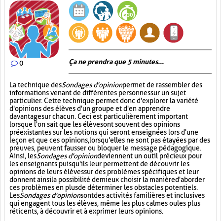
Ça ne prendra que 5 minutes...
0
La technique des
Sondages d'opinion
permet de rassembler des
informations venant de différentes personnes sur un sujet
particulier. Cette technique permet donc d'explorer la variété
d'opinions des élèves d'un groupe et d'en apprendre
davantage sur chacun. Ceci est particulièrement important
lorsque l'on sait que les élèves ont souvent des opinions
préexistantes sur les notions qui seront enseignées lors d'une
leçon et que ces opinions, lorsqu'elles ne sont pas étayées par des
preuves, peuvent fausser ou bloquer le message pédagogique.
Ainsi, les
Sondages d'opinion
deviennent un outil précieux pour
les enseignants puisqu'ils leur permettent de découvrir les
opinions de leurs élèves sur des problèmes spécifiques et leur
donnent ainsi la possibilité de mieux choisir la manière d'aborder
ces problèmes en plus de déterminer les obstacles potentiels.
Les
Sondages d'opinion
sont des activités familières et inclusives
qui engagent tous les élèves, même les plus calmes ou les plus
réticents, à découvrir et à exprimer leurs opinions.