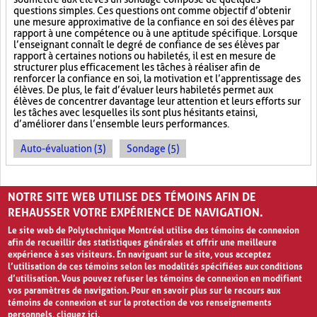
questions simples. Ces questions ont comme objectif d’obtenir
une mesure approximative de la confiance en soi des élèves par
rapport à une compétence ou à une aptitude spécifique. Lorsque
l’enseignant connaît le degré de confiance de ses élèves par
rapport à certaines notions ou habiletés, il est en mesure de
structurer plus efficacement les tâches à réaliser afin de
renforcer la confiance en soi, la motivation et l’apprentissage des
élèves. De plus, le fait d’évaluer leurs habiletés permet aux
élèves de concentrer davantage leur attention et leurs efforts sur
les tâches avec lesquelles ils sont plus hésitants et ainsi,
d’améliorer dans l’ensemble leurs performances.
Auto-évaluation (3)
Sondage (5)
PAGES
NOTRE SITE WEB UTILISE DES TÉMOINS AFIN DE
«
‹
1
2
3
4
5
›
»
REHAUSSER VOTRE EXPÉRIENCE DE NAVIGATION.
Le site web de Polytechnique Montréal utilise des témoins de connexion
afin de recueillir des statistiques générales et offrir une meilleure
expérience à ses visiteurs. En naviguant sur le site, vous acceptez
l’utilisation de ces témoins selon les modalités spécifiées aux conditions
d’utilisation. Vous pouvez refuser les témoins de connexion en modifiant
vos paramètres de navigation. Pour en savoir plus sur le recours aux
témoins de connexion et sur la protection de vos renseignements
personnels,
cliquez ici
.