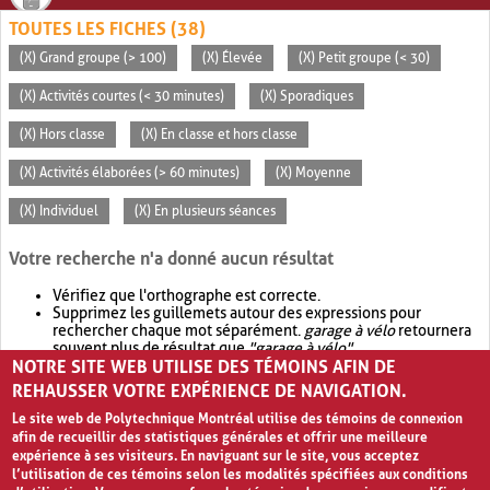
TOUTES LES FICHES (38)
(X) Grand groupe (> 100)
(X) Élevée
(X) Petit groupe (< 30)
(X) Activités courtes (< 30 minutes)
(X) Sporadiques
(X) Hors classe
(X) En classe et hors classe
(X) Activités élaborées (> 60 minutes)
(X) Moyenne
(X) Individuel
(X) En plusieurs séances
Votre recherche n'a donné aucun résultat
Vérifiez que l'orthographe est correcte.
Supprimez les guillemets autour des expressions pour
rechercher chaque mot séparément.
garage à vélo
retournera
souvent plus de résultat que
"garage à vélo"
.
NOTRE SITE WEB UTILISE DES TÉMOINS AFIN DE
Envisagez d'élargir votre recherche avec
OR
.
garage OR vélo
retournera souvent plus de résultat que
garage à vélo
.
REHAUSSER VOTRE EXPÉRIENCE DE NAVIGATION.
Le site web de Polytechnique Montréal utilise des témoins de connexion
afin de recueillir des statistiques générales et offrir une meilleure
expérience à ses visiteurs. En naviguant sur le site, vous acceptez
l’utilisation de ces témoins selon les modalités spécifiées aux conditions