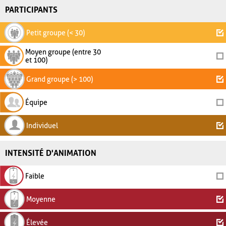
PARTICIPANTS
Petit groupe (< 30)
Moyen groupe (entre 30
et 100)
Grand groupe (> 100)
Équipe
Individuel
INTENSITÉ D'ANIMATION
Faible
Moyenne
Élevée