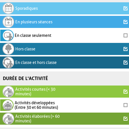
Sporadiques
En plusieurs séances
En classe seulement
Hors classe
En classe et hors classe
DURÉE DE L'ACTIVITÉ
Activités courtes (< 30
minutes)
Activités développées
(Entre 30 et 60 minutes)
Activités élaborées (> 60
minutes)