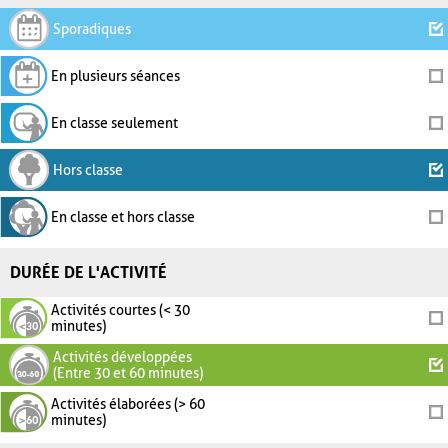
Sporadiques
En plusieurs séances
En classe seulement
Hors classe
En classe et hors classe
DURÉE DE L'ACTIVITÉ
Activités courtes (< 30
minutes)
Activités développées
(Entre 30 et 60 minutes)
Activités élaborées (> 60
minutes)