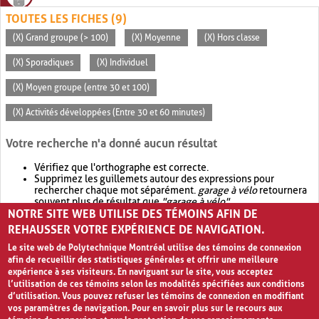
TOUTES LES FICHES (9)
(X) Grand groupe (> 100)
(X) Moyenne
(X) Hors classe
(X) Sporadiques
(X) Individuel
(X) Moyen groupe (entre 30 et 100)
(X) Activités développées (Entre 30 et 60 minutes)
Votre recherche n'a donné aucun résultat
Vérifiez que l'orthographe est correcte.
Supprimez les guillemets autour des expressions pour
rechercher chaque mot séparément.
garage à vélo
retournera
souvent plus de résultat que
"garage à vélo"
.
NOTRE SITE WEB UTILISE DES TÉMOINS AFIN DE
Envisagez d'élargir votre recherche avec
OR
.
garage OR vélo
retournera souvent plus de résultat que
garage à vélo
.
REHAUSSER VOTRE EXPÉRIENCE DE NAVIGATION.
Le site web de Polytechnique Montréal utilise des témoins de connexion
afin de recueillir des statistiques générales et offrir une meilleure
expérience à ses visiteurs. En naviguant sur le site, vous acceptez
l’utilisation de ces témoins selon les modalités spécifiées aux conditions
d’utilisation. Vous pouvez refuser les témoins de connexion en modifiant
vos paramètres de navigation. Pour en savoir plus sur le recours aux