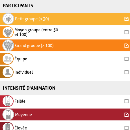
PARTICIPANTS
Petit groupe (< 30)
Moyen groupe (entre 30
et 100)
Grand groupe (> 100)
Équipe
Individuel
INTENSITÉ D'ANIMATION
Faible
Moyenne
Élevée