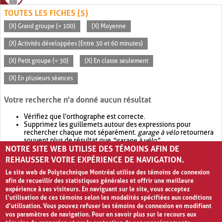
TOUTES LES FICHES (5)
(X) Grand groupe (> 100)
(X) Moyenne
(X) Activités développées (Entre 30 et 60 minutes)
(X) Petit groupe (< 30)
(X) En classe seulement
(X) En plusieurs séances
Votre recherche n'a donné aucun résultat
Vérifiez que l'orthographe est correcte.
Supprimez les guillemets autour des expressions pour
rechercher chaque mot séparément.
garage à vélo
retournera
souvent plus de résultat que
"garage à vélo"
.
NOTRE SITE WEB UTILISE DES TÉMOINS AFIN DE
Envisagez d'élargir votre recherche avec
OR
.
garage OR vélo
retournera souvent plus de résultat que
garage à vélo
.
REHAUSSER VOTRE EXPÉRIENCE DE NAVIGATION.
Le site web de Polytechnique Montréal utilise des témoins de connexion
afin de recueillir des statistiques générales et offrir une meilleure
expérience à ses visiteurs. En naviguant sur le site, vous acceptez
l’utilisation de ces témoins selon les modalités spécifiées aux conditions
d’utilisation. Vous pouvez refuser les témoins de connexion en modifiant
vos paramètres de navigation. Pour en savoir plus sur le recours aux