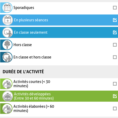
Sporadiques
En plusieurs séances
En classe seulement
Hors classe
En classe et hors classe
DURÉE DE L'ACTIVITÉ
Activités courtes (< 30
minutes)
Activités développées
(Entre 30 et 60 minutes)
Activités élaborées (> 60
minutes)