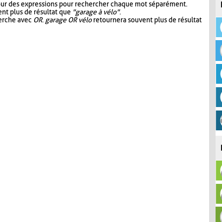
our des expressions pour rechercher chaque mot séparément.
nt plus de résultat que
"garage à vélo"
.
herche avec
OR
.
garage OR vélo
retournera souvent plus de résultat