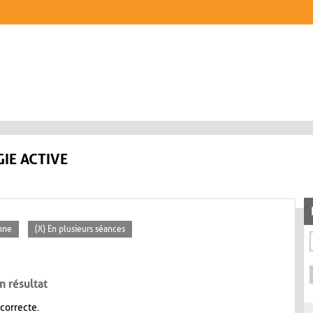
IE ACTIVE
nne
(X) En plusieurs séances
n résultat
 correcte.