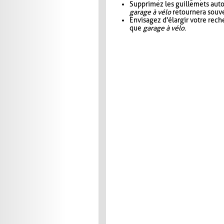
Supprimez les guillemets aut
garage à vélo
retournera souve
Envisagez d'élargir votre rec
que
garage à vélo
.