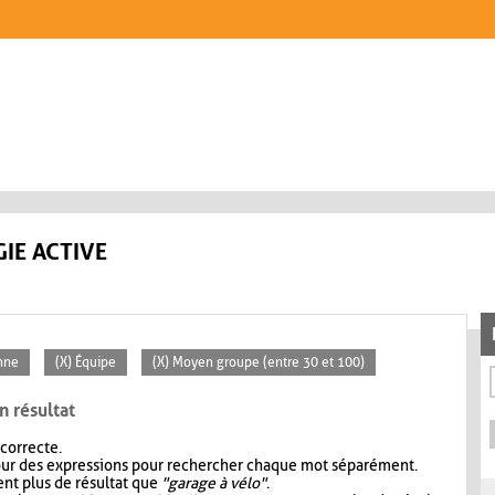
IE ACTIVE
nne
(X) Équipe
(X) Moyen groupe (entre 30 et 100)
n résultat
 correcte.
our des expressions pour rechercher chaque mot séparément.
nt plus de résultat que
"garage à vélo"
.