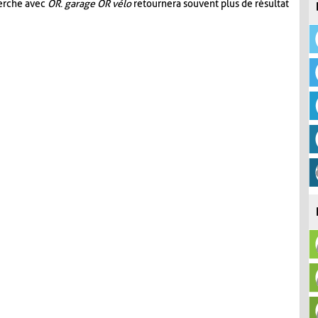
herche avec
OR
.
garage OR vélo
retournera souvent plus de résultat