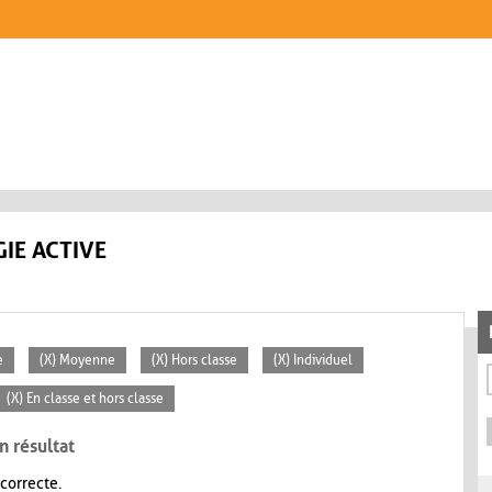
IE ACTIVE
e
(X) Moyenne
(X) Hors classe
(X) Individuel
(X) En classe et hors classe
n résultat
 correcte.