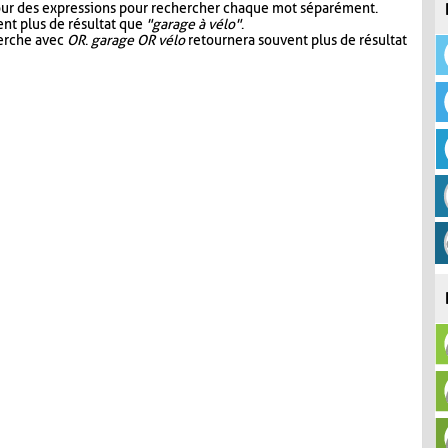
our des expressions pour rechercher chaque mot séparément.
nt plus de résultat que
"garage à vélo"
.
herche avec
OR
.
garage OR vélo
retournera souvent plus de résultat