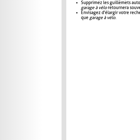
Supprimez les guillemets aut
garage à vélo
retournera souve
Envisagez d'élargir votre rec
que
garage à vélo
.