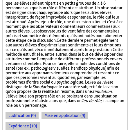
que les élèves soient répartis en petits groupes de 4 à 6
personnes auxquels un rôle différent est attribué. Un observateur
est désigné dans chaque groupe alors que les autres élèves
interprètent, de façon improvisée et spontanée, le rôle qui leur
est attribué. Après le jeu de rôle, une discussion a lieu et c'est à ce
moment que les observateurs donnent leurs commentaires aux
autres élèves. Les observateurs doivent faire des commentaires
précis et soumettre des éléments qu'ils ont notés pour alimenter
cette étape de la discussion. Cette dernière permet également
aux autres élèves d'exprimer leurs sentiments et leurs émotions
sur ce qu'ils ont vécu immédiatement après leur prestation. Cette
méthode est utilisée, entre autres, dans le but de développer des
attitudes comme l’empathie de différents professionnels envers
certaines clientèles. Pour ce faire, elle simule des conditions de
santé (par ex., pathologies visuelles, handicap physique) afin de
permettre aux apprenants de mieux comprendre et ressentir ce
que ces personnes vivent au quotidien, par exemple les
problèmes d'ordre social ou psychologique. Le
Jeu de rôle
se
distingue de la
Simulation
par le caractère subjectif de la vision
qu’on propose de la réalité. En résumé, dans une
Simulation
,
l'élève joue son propre rôle en se projetant dans une situation
professionnelle réaliste alors que, dans un
Jeu de rôle
, il campe un
rôle ou un personnage.
Ludification (9)
Mise en application (9)
Expérience (10)