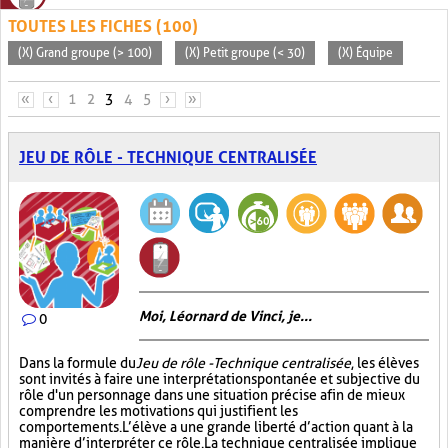
TOUTES LES FICHES (100)
(X) Grand groupe (> 100)
(X) Petit groupe (< 30)
(X) Équipe
PAGES
«
‹
1
2
3
4
5
›
»
JEU DE RÔLE - TECHNIQUE CENTRALISÉE
Moi, Léornard de Vinci, je...
0
Dans la formule du
Jeu de rôle - Technique centralisée
, les élèves
sont invités à faire une interprétation spontanée et subjective du
rôle d'un personnage dans une situation précise afin de mieux
comprendre les motivations qui justifient les
comportements. L’élève a une grande liberté d’action quant à la
manière d’interpréter ce rôle. La technique centralisée implique