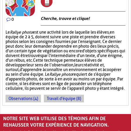
Cherche, trouve et clique !
0
Le
Rallye photo
est une activité lors de laquelle les élèves, en
équipe de 2 à 5, doivent suivre une piste et prendre diverses
photos selon les consignes fournies par l'enseignant. Ce dernier
peut donc leur demander de prendre en photo des lieux précis,
d'un certain type de végétation ou encore d'objets spécifiques qui
doivent être trouvés par l'intermédiaire d'un texte, d'une énigme,
d'un rébus, etc. Cette technique permet aux élèves de
développer leur sens de l’observation, leur créativité et,
surtout, d'apprendre à connaître un environnement et à coopérer
au sein d'une équipe. Le
Rallye photo
requiert de s'équiper
d'appareils photo, de sorte à en avoir au moins un par équipe. Par
contre, si les élèves sont en âge de posséder un téléphone
cellulaire, ils peuvent se servir de l'appareil photo y étant intégré.
Observations (4)
Travail d'équipe (8)
PAGES
NOTRE SITE WEB UTILISE DES TÉMOINS AFIN DE
«
‹
1
2
3
4
5
›
»
REHAUSSER VOTRE EXPÉRIENCE DE NAVIGATION.