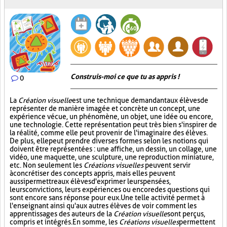
Construis-moi ce que tu as appris !
0
La
Création visuelle
est une technique demandant aux élèves de
représenter de manière imagée et concrète un concept, une
expérience vécue, un phénomène, un objet, une idée ou encore,
une technologie. Cette représentation peut très bien s'inspirer de
la réalité, comme elle peut provenir de l'imaginaire des élèves.
De plus, elle peut prendre diverses formes selon les notions qui
doivent être représentées : une affiche, un dessin, un collage, une
vidéo, une maquette, une sculpture, une reproduction miniature,
etc. Non seulement les
Créations visuelles
peuvent servir
à concrétiser des concepts appris, mais elles peuvent
aussi permettre aux élèves d'exprimer leurs pensées,
leurs convictions, leurs expériences ou encore des questions qui
sont encore sans réponse pour eux. Une telle activité permet à
l'enseignant ainsi qu'aux autres élèves de voir comment les
apprentissages des auteurs de la
Création visuelle
sont perçus,
compris et intégrés. En somme, les
Créations visuelles
permettent