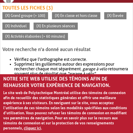
TOUTES LES FICHES (3)
(X) Grand groupe (> 100)
(X) En classe et hors classe
(X) Élevée
(X) Individuel
(X) En plusieurs séances
(X) Activités élaborées (> 60 minutes)
Votre recherche n'a donné aucun résultat
Vérifiez que l'orthographe est correcte.
Supprimez les guillemets autour des expressions pour
rechercher chaque mot séparément.
garage à vélo
retournera
souvent plus de résultat que
"garage à vélo"
.
NOTRE SITE WEB UTILISE DES TÉMOINS AFIN DE
Envisagez d'élargir votre recherche avec
OR
.
garage OR vélo
retournera souvent plus de résultat que
garage à vélo
.
REHAUSSER VOTRE EXPÉRIENCE DE NAVIGATION.
Le site web de Polytechnique Montréal utilise des témoins de connexion
afin de recueillir des statistiques générales et offrir une meilleure
expérience à ses visiteurs. En naviguant sur le site, vous acceptez
l’utilisation de ces témoins selon les modalités spécifiées aux conditions
d’utilisation. Vous pouvez refuser les témoins de connexion en modifiant
vos paramètres de navigation. Pour en savoir plus sur le recours aux
témoins de connexion et sur la protection de vos renseignements
personnels,
cliquez ici
.
Avis de confidentialité et conditions d’utilisation