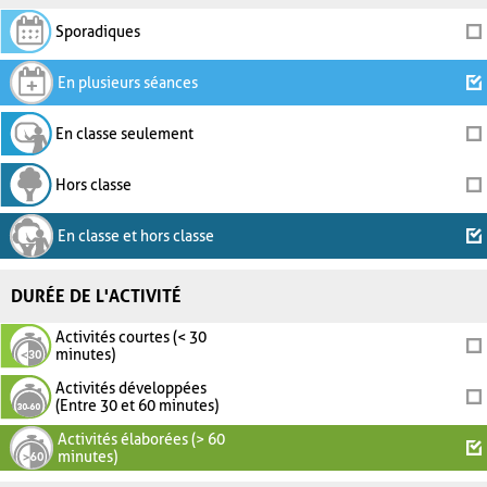
Sporadiques
En plusieurs séances
En classe seulement
Hors classe
En classe et hors classe
DURÉE DE L'ACTIVITÉ
Activités courtes (< 30
minutes)
Activités développées
(Entre 30 et 60 minutes)
Activités élaborées (> 60
minutes)