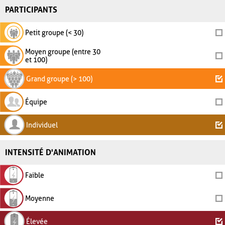
PARTICIPANTS
Petit groupe (< 30)
Moyen groupe (entre 30
et 100)
Grand groupe (> 100)
Équipe
Individuel
INTENSITÉ D'ANIMATION
Faible
Moyenne
Élevée