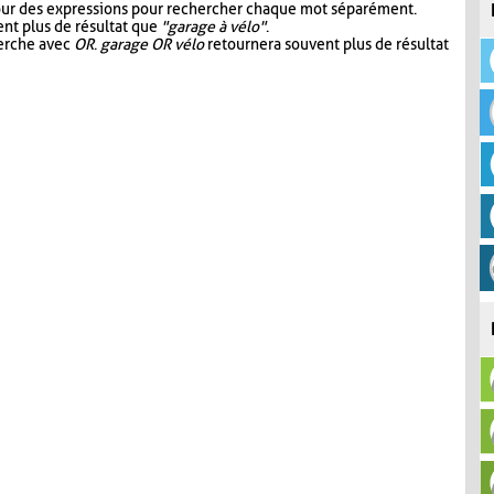
our des expressions pour rechercher chaque mot séparément.
nt plus de résultat que
"garage à vélo"
.
herche avec
OR
.
garage OR vélo
retournera souvent plus de résultat