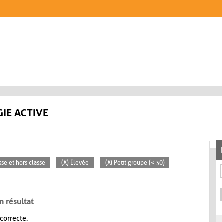
IE ACTIVE
sse et hors classe
(X) Élevée
(X) Petit groupe (< 30)
n résultat
 correcte.