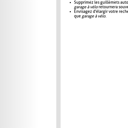
Supprimez les guillemets aut
garage à vélo
retournera souve
Envisagez d'élargir votre rec
que
garage à vélo
.