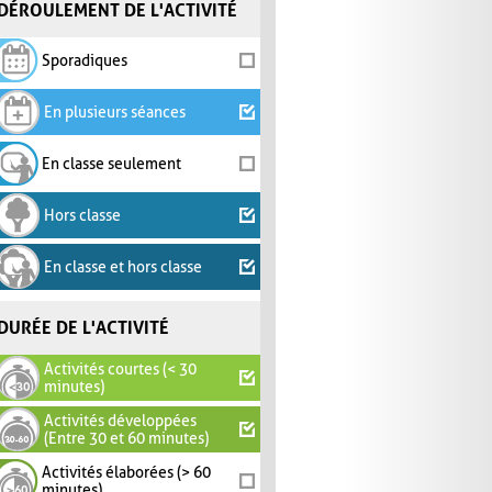
DÉROULEMENT DE L'ACTIVITÉ
Sporadiques
En plusieurs séances
En classe seulement
Hors classe
En classe et hors classe
DURÉE DE L'ACTIVITÉ
Activités courtes (< 30
minutes)
Activités développées
(Entre 30 et 60 minutes)
Activités élaborées (> 60
minutes)