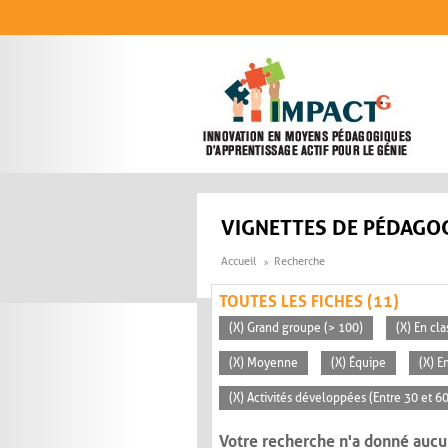
Aller au contenu principal
VIGNETTES DE PÉDAGOG
Accueil
Recherche
TOUTES LES FICHES (11)
(X) Grand groupe (> 100)
(X) En cla
(X) Moyenne
(X) Équipe
(X) E
(X) Activités développées (Entre 30 et 6
Votre recherche n'a donné aucu