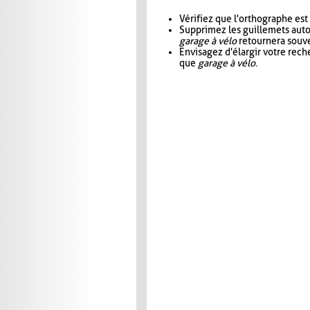
Vérifiez que l'orthographe est
Supprimez les guillemets aut
garage à vélo
retournera souve
Envisagez d'élargir votre rec
que
garage à vélo
.