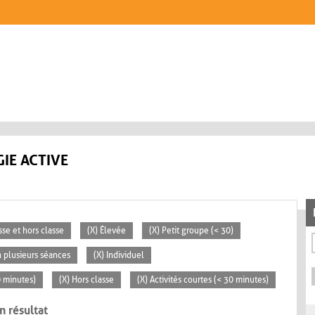
IE ACTIVE
sse et hors classe
(X) Élevée
(X) Petit groupe (< 30)
n plusieurs séances
(X) Individuel
0 minutes)
(X) Hors classe
(X) Activités courtes (< 30 minutes)
n résultat