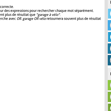
 correcte.
our des expressions pour rechercher chaque mot séparément.
nt plus de résultat que
"garage à vélo"
.
herche avec
OR
.
garage OR vélo
retournera souvent plus de résultat