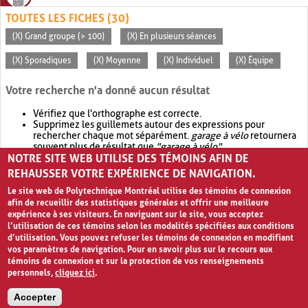
TOUTES LES FICHES (30)
(X) Grand groupe (> 100)
(X) En plusieurs séances
(X) Sporadiques
(X) Moyenne
(X) Individuel
(X) Équipe
Votre recherche n'a donné aucun résultat
Vérifiez que l'orthographe est correcte.
Supprimez les guillemets autour des expressions pour
rechercher chaque mot séparément.
garage à vélo
retournera
souvent plus de résultat que
"garage à vélo"
.
NOTRE SITE WEB UTILISE DES TÉMOINS AFIN DE
Envisagez d'élargir votre recherche avec
OR
.
garage OR vélo
retournera souvent plus de résultat que
garage à vélo
.
REHAUSSER VOTRE EXPÉRIENCE DE NAVIGATION.
Le site web de Polytechnique Montréal utilise des témoins de connexion
afin de recueillir des statistiques générales et offrir une meilleure
expérience à ses visiteurs. En naviguant sur le site, vous acceptez
l’utilisation de ces témoins selon les modalités spécifiées aux conditions
d’utilisation. Vous pouvez refuser les témoins de connexion en modifiant
vos paramètres de navigation. Pour en savoir plus sur le recours aux
témoins de connexion et sur la protection de vos renseignements
personnels,
cliquez ici
.
Avis de confidentialité et conditions d’utilisation
Accepter