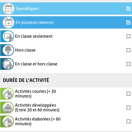
Sporadiques
En plusieurs séances
En classe seulement
Hors classe
En classe et hors classe
DURÉE DE L'ACTIVITÉ
Activités courtes (< 30
minutes)
Activités développées
(Entre 30 et 60 minutes)
Activités élaborées (> 60
minutes)