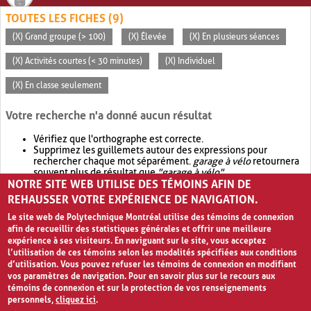
TOUTES LES FICHES (9)
(X) Grand groupe (> 100)
(X) Élevée
(X) En plusieurs séances
(X) Activités courtes (< 30 minutes)
(X) Individuel
(X) En classe seulement
Votre recherche n'a donné aucun résultat
Vérifiez que l'orthographe est correcte.
Supprimez les guillemets autour des expressions pour
rechercher chaque mot séparément.
garage à vélo
retournera
souvent plus de résultat que
"garage à vélo"
.
NOTRE SITE WEB UTILISE DES TÉMOINS AFIN DE
Envisagez d'élargir votre recherche avec
OR
.
garage OR vélo
retournera souvent plus de résultat que
garage à vélo
.
REHAUSSER VOTRE EXPÉRIENCE DE NAVIGATION.
Le site web de Polytechnique Montréal utilise des témoins de connexion
afin de recueillir des statistiques générales et offrir une meilleure
expérience à ses visiteurs. En naviguant sur le site, vous acceptez
l’utilisation de ces témoins selon les modalités spécifiées aux conditions
d’utilisation. Vous pouvez refuser les témoins de connexion en modifiant
vos paramètres de navigation. Pour en savoir plus sur le recours aux
témoins de connexion et sur la protection de vos renseignements
personnels,
cliquez ici
.
Avis de confidentialité et conditions d’utilisation