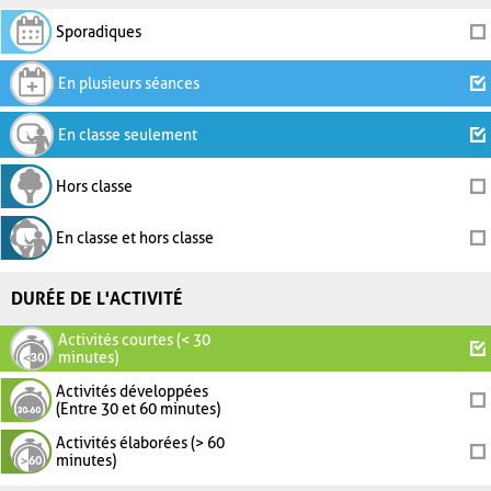
Sporadiques
En plusieurs séances
En classe seulement
Hors classe
En classe et hors classe
DURÉE DE L'ACTIVITÉ
Activités courtes (< 30
minutes)
Activités développées
(Entre 30 et 60 minutes)
Activités élaborées (> 60
minutes)