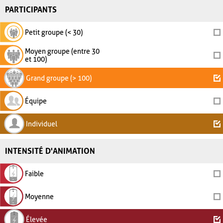
PARTICIPANTS
Petit groupe (< 30)
Moyen groupe (entre 30
et 100)
Grand groupe (> 100)
Équipe
Individuel
INTENSITÉ D'ANIMATION
Faible
Moyenne
Élevée