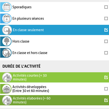
Sporadiques
En plusieurs séances
En classe seulement
Hors classe
En classe et hors classe
DURÉE DE L'ACTIVITÉ
Activités courtes (< 30
minutes)
Activités développées
(Entre 30 et 60 minutes)
Activités élaborées (> 60
minutes)