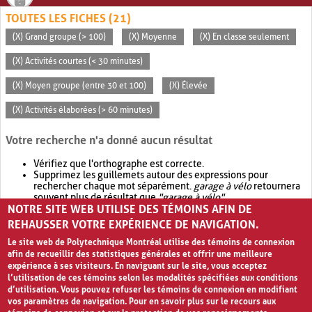
TOUTES LES FICHES (21)
(X) Grand groupe (> 100)
(X) Moyenne
(X) En classe seulement
(X) Activités courtes (< 30 minutes)
(X) Moyen groupe (entre 30 et 100)
(X) Élevée
(X) Activités élaborées (> 60 minutes)
Votre recherche n'a donné aucun résultat
Vérifiez que l'orthographe est correcte.
Supprimez les guillemets autour des expressions pour
rechercher chaque mot séparément.
garage à vélo
retournera
souvent plus de résultat que
"garage à vélo"
.
NOTRE SITE WEB UTILISE DES TÉMOINS AFIN DE
Envisagez d'élargir votre recherche avec
OR
.
garage OR vélo
retournera souvent plus de résultat que
garage à vélo
.
REHAUSSER VOTRE EXPÉRIENCE DE NAVIGATION.
Le site web de Polytechnique Montréal utilise des témoins de connexion
afin de recueillir des statistiques générales et offrir une meilleure
expérience à ses visiteurs. En naviguant sur le site, vous acceptez
l’utilisation de ces témoins selon les modalités spécifiées aux conditions
d’utilisation. Vous pouvez refuser les témoins de connexion en modifiant
vos paramètres de navigation. Pour en savoir plus sur le recours aux