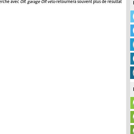
herche avec
OR
.
garage OR vélo
retournera souvent plus de résultat