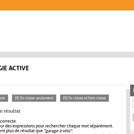
IE ACTIVE
nne
(X) En classe seulement
(X) En classe et hors classe
n résultat
 correcte.
our des expressions pour rechercher chaque mot séparément.
nt plus de résultat que
"garage à vélo"
.